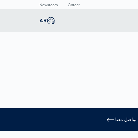
Newsroom
Career
AR
english
Global
غرفة الأخبار
الإنتاج الذكي
ماسح الأجسام ثلاثي
الأبعاد
deutsch
Germany
الفحص التلقائي
البيانات الصحفية
لطباعة المنتجات
قياس أبعاد جسم
المركز الاعلامي
الصيدلانية
الإنسان
عربى
Middle East
فحص وصلات اللحام
ن
بالذكاء الاصطناعي
deutsch
Austria
تواصل معنا
한국어
Korea