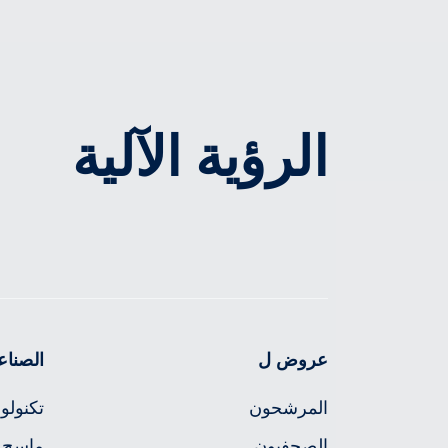
الرؤية الآلية
عروض ل
الصناع
المرشحون
تكنولوج
الصحفيون
ماسح ا