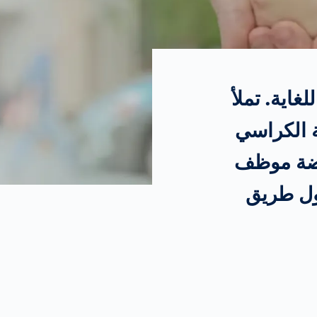
日本
Japan
español
Spain
سون للغاية. تملأ
français
France
ة الكراسي
روضة موظف
中文
China
ح حول طريق
polski
Poland