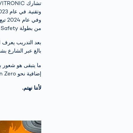
من بطولة Captain Safety وصديقه الجديد.
بعد التدريب يعرف 
بالغ عبر الشارع بش
إضافية نحو Vision Zero: بلا قتلى أو إصابات خطيرة على الطرق.
لأننا نهتم.