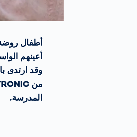
أعينهم الواس
وقد ارتدى ب
المدرسة.