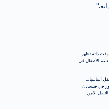
ته."
 الوقت ذاته تظهر
 دعم الأطفال في
قل أساسيات
رور في فيسبادن
أبطال Vision Zero يرمزون إلى التنقل الآمن