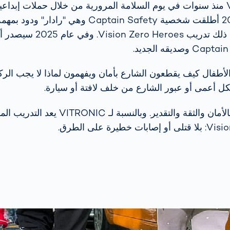
تشارك VITRONIC منذ سنوات في يوم السلامة المرورية من خلال حملات إبدا
وتقنية. في عام 2023 أطلقت شخصية Captain Safety وه
وفي عام 2024 تبع ذلك تدريب oes
الأطفال كيف يقطعون الشارع بأمان ويفهمون لماذا لا يجب
كل أعمى أو عبور الشارع من خلف لافتة أو سيارة.
ما يتبقى هو شعور بالأمان والثقة والتقدير. وبالنسب