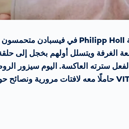
نحو تحقيق السلامة
على الطرق
Further Topics
أطفال روضة Philipp Holl في فيسبادن متحم
عة الغرفة ويتسلل أولهم بخجل إلى حلق
الفعل سترته العاكسة. اليوم سيزور ال
من VITRONIC حاملًا معه لافتات مرورية ونصائ