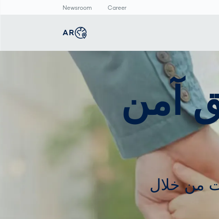
Newsroom
Career
AR
english
Global
غرفة الأخبار
الإنتاج الذكي
ماسح الأجسام ثلاثي
 آمن
الأبعاد
deutsch
Germany
الفحص التلقائي
البيانات الصحفية
لطباعة المنتجات
قياس أبعاد جسم
المركز الاعلامي
الصيدلانية
الإنسان
عربى
Middle East
فحص وصلات اللحام
ن
بالذكاء الاصطناعي
deutsch
Austria
لروضات من خلال
한국어
Korea