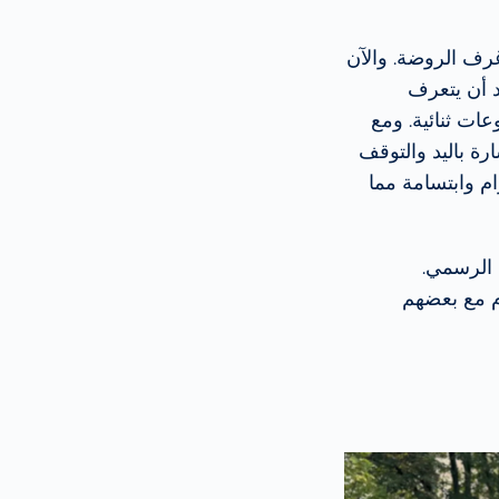
V ضمن إطار "Wiesbaden Engagiert" بطلاء غرف الروضة. والآن
د أن يتعرف
ت ثنائية. ومع
إشارة باليد والتوقف
ام وابتسامة مما
 الرسمي.
م مع بعضهم