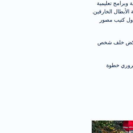
عية وبرامج تعليمية
ي "رادار" ودود بمهمة الأبطال الخارقين.
Vision Zero Her. وفي عام 2025 سيصدر أول كتيب مصور
 الركض خلف شخص
ة لـ VITRONIC يعد التدريب المروري خطوة