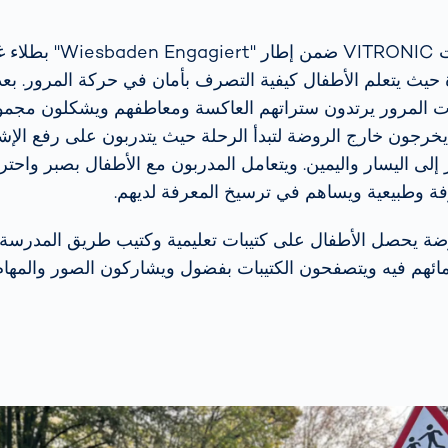
منذ عدة أشهر قامت ITRONIC
دة حيث يتعلم الأطفال كيفية التصرف بأمان في حركة المرور. بع
ت المرور يرتدون ستراتهم العاكسة ومعاطفهم ويشكلون مجموعا
ميلنا Sebastian يخرجون خارج الروضة لتبدأ الرحلة حيث يتدربون على رفع ال
إلى اليسار واليمين. ويتعامل المدربون مع الأطفال بصبر واحتر
ة وطبيعية ويساهم في ترسيخ المعرفة لديهم.
روضة يحصل الأطفال على كتيبات تعليمية وكتيب طريق المدرسة
مائهم فيه ويتصفحون الكتيبات بفضول ويشاركون الصور والمها