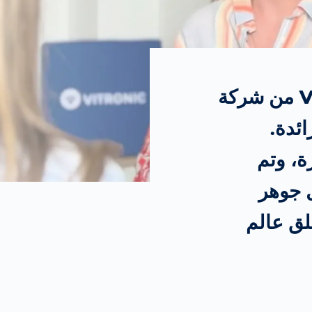
日本
Japan
español
Spain
على مدار الأربعين عاماً الماضية، تطورت VITRONIC من شركة
français
France
ائدة.
ة، وتم
中文
China
ل جوهر
polski
Poland
خلق عالم