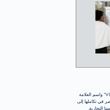
تكونت عناصر العلامة منذ تأسيسها من العلامة التصويرية "VI" واسم العلامة
 في عام 1990. وترمز هذه العناصر في تكاملها إلى
نا التجارية.