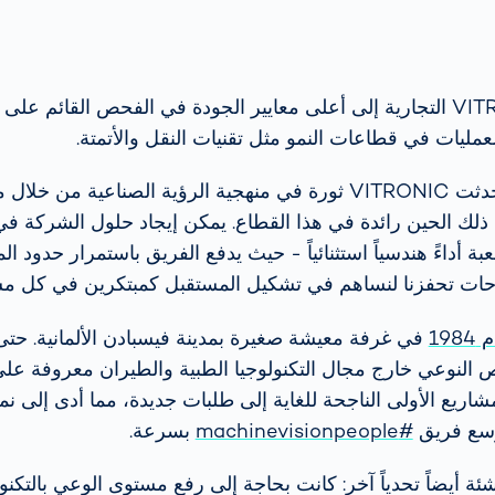
ترمز علامة VITRONIC التجارية إلى أعلى معايير الجودة في الفحص القائ
عمليات في قطاعات النمو مثل تقنيات النقل والأتمتة.
قبل أربعين عاماً، أحدثت VITRONIC ثورة في منهجية الرؤية الصناعية م
ذ ذلك الحين رائدة في هذا القطاع. يمكن إيجاد حلول الشركة في 
 أداءً هندسياً استثنائياً - حيث يدفع الفريق باستمرار حدود ال
حات تحفزنا لنساهم في تشكيل المستقبل كمبتكرين في كل م
19
في غرفة معيشة صغيرة بمدينة فيسبادن الألمانية. حتى
 النوعي خارج مجال التكنولوجيا الطبية والطيران معروفة عل
اريع الأولى الناجحة للغاية إلى طلبات جديدة، مما أدى إلى نم
وسع فريق
#machinevisionpeople
بسرعة.
ة أيضاً تحدياً آخر: كانت بحاجة إلى رفع مستوى الوعي بالتكنول