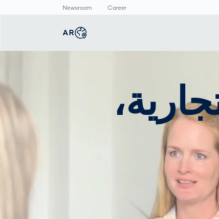
Newsroom
Career
AR
english
Global
غرفة الأخبار
الإنتاج الذكي
ماسح الأجسام ثلاثي
VITRONI التجارية،
الأبعاد
deutsch
Germany
الفحص التلقائي
البيانات الصحفية
لطباعة المنتجات
قياس أبعاد جسم
المركز الاعلامي
الصيدلانية
الإنسان
عربى
Middle East
فحص وصلات اللحام
ن
بالذكاء الاصطناعي
deutsch
Austria
한국어
Korea