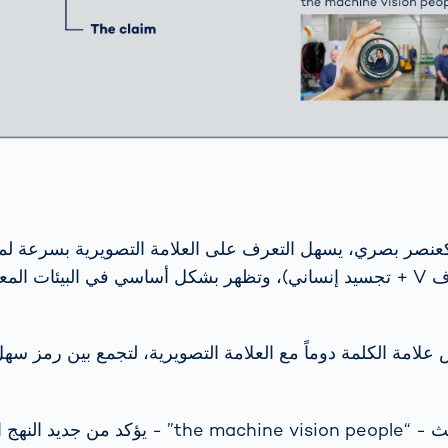
نصر بصري، يسهل التعرف على العلامة التصويرية بسرعة لما 
وضوح (دائرة + حرف V + تجسيد إنساني)، وتظهر بشكل أساسي في البيئات ا
لامة الكلمة دوماً مع العلامة التصويرية، لتجمع بين رمز سه
العنصر الثالث - “the machine vision people” - يؤ