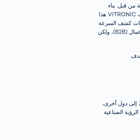
 من قبل. بناء
الثقة بهذه التقنية للفحص النوعي كان أمراً حيوياً لجميع العاملين في القطاع. واجهت VITRONIC هذا
قنيات كشف السرعة
بمثابة ابتكار ثوري ساهم في تعزيز الوعي بهذا المجال؛ ليس فقط على مستوى الأعمال (B2B)، ولكن
هدف
ط إلى دول أخرى،
لاً متكرراً على نجاح بناء VITRONIC وصناعة الرؤية الصناعية