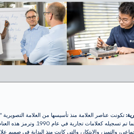
ية:
"VITRONIC". كلاهما تم تسجيله كعلامات تجارية
اعي، والتميز، والابتكار، والتي كانت منذ البداية في صميم علامت