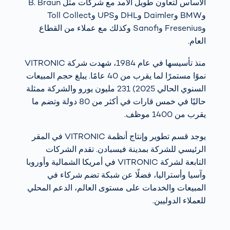
الأساس لتعاون طويل الأمد مع شركات مثل B. Braun
وBMW وDaimler وDHL وUPS وToll Collect
وFresenius وSanofi وكذلك مع عملاء من القطاع
العام.
منذ تأسيسها في عام 1984، شهدت شركة VITRONIC
نموًا مستمرًا لما يقرب من 40 عامًا. يبلغ حجم المبيعات
السنوي الحالي 2025) 231 مليون يورو والشركة ممثلة
حاليًا في خمس قارات في أكثر من 80 دولة وتضم ما
يقرب من 1400 موظف.
يوجد قسم تطوير وإنتاج أنظمة VITRONIC في المقر
الرئيسي للشركة بمدينة فيسبادن. تقدم الشركات
التابعة لشركة VITRONIC في أمريكا الشمالية وأوروبا
وآسيا وأستراليا، فضلًا عن شبكة تضم شركاء في
المبيعات والخدمات على مستوى العالم، الدعم المحلي
للعملاء الدوليين.