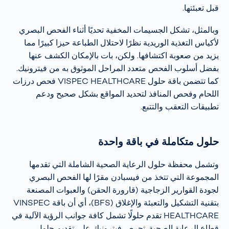
قبل تعبئتها.
وبالمثل، تشكل الجسيمات المخفية تحديًا أثناء الفحص البصري
لأكياس التغذية الوريدية نظرًا لاحتلال الطباعة حيزا كبيرًا مما
يزيد من صعوبة اكتشافها. ولكن، بات بالإمكان الكشف عنها
بفضل أسلوب الفحص متعدد المراحل الموثوق به من فيترونيك.
كما تتضمن باقة حلول VISPEC HEALTHCARE فحص درزات
اللحام وفحص المنافذ لتحديد المواقع بشكل صحيح ودعم
تطبيقات التعقب والتتبع.
حلول متكاملة في باقة واحدة
وتشمل محفظة حلول الرعاية الصحية الشاملة التي تقدمها
المجموعة التي تتخذ من فيسبادن مقرًا لها الفحص البصري
لجودة القوارير الزجاجية (قارورة الحقن) والعبوات المصنعة
بتقنية التشكيل والتعبئة والإغلاق (BFS)، أي أن باقة VINSPEC
HEALTHCARE تقدم حلولًا تشمل كافة جوانب الرؤية الآلية في
قطاع الرعاية الصحية. تحرص فيترونيك على تقديم حلول