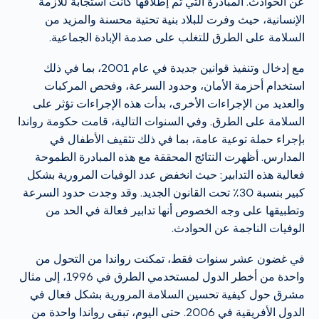
عن الحوادث. المبادرة التي تم إطلاقها كانت استجابة للأزمة
الإنسانية، حيث وفرت للبلاد بنية تحتية محسنة والمزيد من
السلامة على الطرق للتغلب على صدمة الإبادة الجماعية.
مع إدخال وتنفيذ قوانين جديدة في عام 2001، بما في ذلك
استخدام أحزمة الأمان، وحدود السرعة، وفحص المركبات
والعديد من الإجراءات الأخرى، بدأت هذه الإجراءات تؤثر على
السلامة على الطرق. وفي السنوات التالية، قامت حكومة رواندا
بإجراء حملة توعية عامة، بما في ذلك تثقيف الأطفال في
المدارس. أظهرت النتائج المحققة مع هذه المبادرة الطموحة
فعالية هذه التدابير: حيث انخفض عدد الوفيات المرورية بشكل
كبير بنسبة 30٪ تحت القانون الجديد. وقد وجدت حدود السرعة
وتطبيقها على وجه الخصوص أنها تدابير فعالة في الحد من
الوفيات الناجمة عن الحوادث.
في غضون عشر سنوات فقط، تمكنت رواندا من التحول من
واحدة من أخطر الدول لمستخدمي الطرق في 1996، إلى مثال
مشرق حول كيفية تحسين السلامة المرورية بشكل فعال في
الدول الأفريقية في 2006. حتى اليوم، تبقى رواندا واحدة من