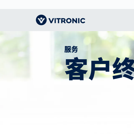
远见卓识｜主页
交通技术
认识VITRONIC
智能
物流
我们
服务
客户
收费系统解决方案
机器视觉的领导者
人体
CEP
指导
智慧城市
形象
竞技
仓储
我们
公众安全
办事处和合作伙伴
竞技
电子
交通执法
联系我们
展会和活动