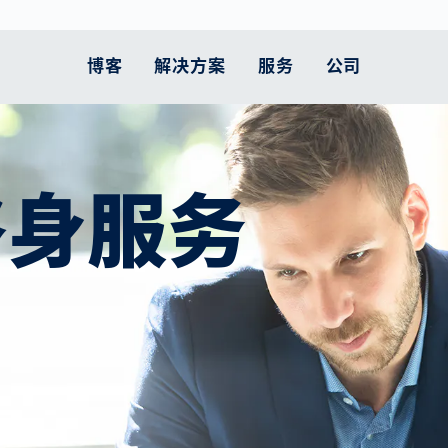
博客
解决方案
服务
公司
人体测量
的立场是什么
客户终身服务
智能移动性
汽车
职业发展
支持
智能物流
医疗保健
当前主题
终身服务
扫描仪比较
 服务
原则
执行实施
欧洲的道路： 仍是危
锂电池生产
工作在VITRONIC
零部件
电子商务物流面临
药品包装
为土耳其和叙利亚
险地带
压力
款
运动中的预防
和配送
的承诺
升级服务
动力系统
服务热线
医疗设备
交通执法在减少交通
让跨境货运更高效
更多主题
体育康复
工业
系统维护工作
燃料电池检测
返回材料
拥堵和改善空气质量
为供应链提供更多
用户培训课程
车身
方面的作用
透明度
宜居城市的现代交通
政策