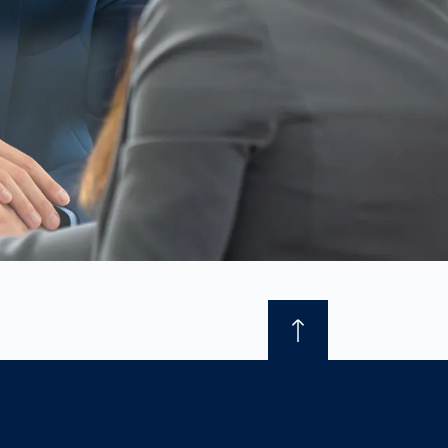
France
français
China
中文
Poland
polski