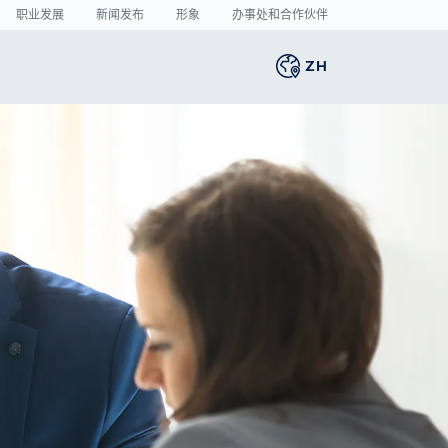
职业发展
新闻发布
形象
办事处和合作伙伴
ZH
Global
english
智能生产
3D 人体扫描
新闻中心
Germany
deutsch
的
捐
将激光焊接的缺陷率
人体测量
新闻发布
Middle East
عربى
降至最低
媒体中心
制造业中的人工智
Austria
deutsch
能： 目前哪些领域潜
的
力最大？
Korea
한국어
VDA 5.3： 光学传感
器的精确要求
Japan
日本
Spain
español