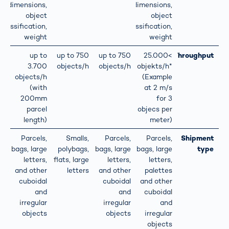
dimensions,
dimensions,
object
object
classification,
classification,
weight
weight
up to
up to 750
up to 750
>25.000
Throughput
3.700
objects/h
objects/h
objekts/h*
objects/h
(Example
(with
at 2 m/s
200mm
for 3
parcel
objecs per
length)
meter)
Parcels,
Smalls,
Parcels,
Parcels,
Shipment
bags, large
polybags,
bags, large
bags, large
type
letters,
flats, large
letters,
letters,
and other
letters
and other
palettes
cuboidal
cuboidal
and other
and
and
cuboidal
irregular
irregular
and
objects
objects
irregular
objects