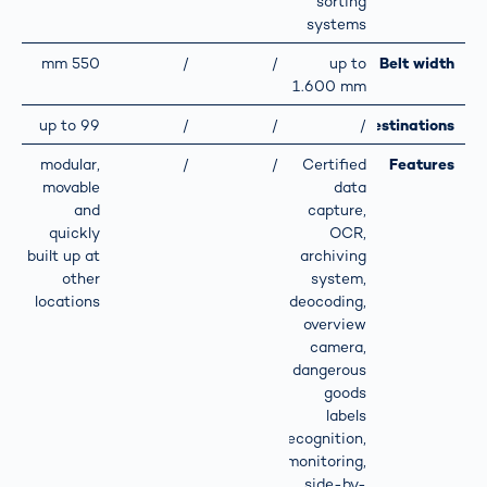
sorting
systems
550 mm
/
/
up to
Belt width
1.600 mm
up to 99
/
/
/
Destinations
modular,
/
/
Certified
Features
movable
data
and
capture,
quickly
OCR,
built up at
archiving
other
system,
locations
videocoding,
overview
camera,
dangerous
goods
labels
recognition,
monitoring,
side-by-