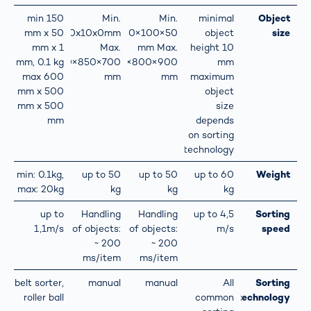
min 150
Min.
Min.
minimal
Object
mm x 50
10x10x0mm
100×100×50
object
size
mm x 1
Max.
mm Max.
height 10
mm, 0.1 kg
1200×850×700
1350×800×900
mm
max 600
mm
mm
maximum
mm x 500
object
mm x 500
size
mm
depends
on sorting
technology
min: 0.1kg,
up to 50
up to 50
up to 60
Weight
max: 20kg
kg
kg
kg
up to
Handling
Handling
up to 4,5
Sorting
1,1m/s
of objects:
of objects:
m/s
speed
~ 200
~ 200
ms/item
ms/item
belt sorter,
manual
manual
All
Sorting
roller ball
common
technology