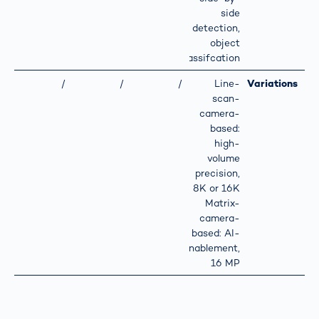
side
detection,
object
classifcation
/
/
/
Line-
Variations
scan-
camera-
based:
high-
volume
precision,
8K or 16K
Matrix-
camera-
based: AI-
enablement,
16 MP