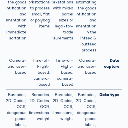
the goods
workstations
workstations
automating
identification
to process
with mixed
the goods
and
small, flat
parcel
identification
ocumentation
or polybag
sizes or
and
with
items
legal-for-
documentation
immediate
trade
in the
sortation
measurements
infeed &
outfeed
process
Camera-
Time-of-
Time-of-
Camera-
Data
and laser-
Flight-
Flight-
and laser-
capture
based
based;
based;
based
camera-
camera-
based
based
Barcodes,
Barcodes,
Barcodes,
Barcodes,
Data type
2D-Codes,
2D-Codes,
2D-Codes,
2D-Codes,
OCR,
OCR,
OCR,
OCR,
dangerous
dimensions,
dimensions,
dangerous
goods
weight
weight
goods
labels,
labels,