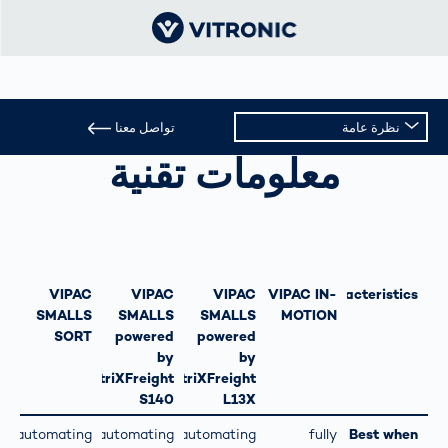
نظرة عامة
تواصل معنا
تسجيل الشحنات
معلومات تقنية
نظرة عامة
معلومات تقنية
دعم
VIPAC
VIPAC
VIPAC
VIPAC IN-
Characteristics
SMALLS
SMALLS
SMALLS
MOTION
SORT
powered
powered
by
by
MetriXFreight
MetriXFreight
S140
L13X
automating
automating
automating
fully
Best when