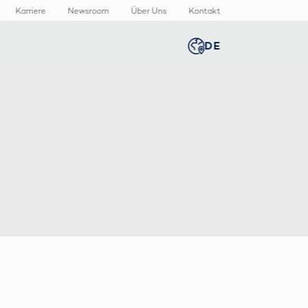
Karriere
Newsroom
Über Uns
Kontakt
DE
Global
english
n
n
lthcare
Smart Body
Newsroom
Germany
deutsch
Measurement
izinische
Media Center
äte
Körperscanner
Presse­
Middle East
عربى
Vergleich
rmazeutische
mitteilungen
packungen
T
Austria
deutsch
Korea
한국어
Japan
日本