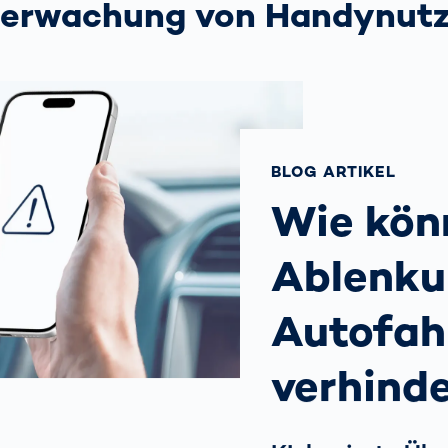
berwachung von Handynut
ich
bringen Return
nbringt
on Invest im Hub
OCR-
Gatesysteme
BLOG ARTIKEL
Wie kön
Ablenku
Autofah
verhind