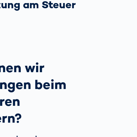
zung am Steuer
Spain
español
France
français
China
中文
nen wir
Poland
polski
ngen beim
ren
ern?