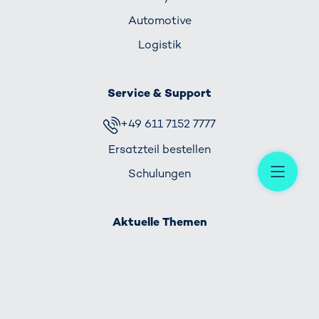
Automotive
Logistik
Service & Support
+49 611 7152 7777
Ersatzteil bestellen
Me
Schulungen
Aktuelle Themen
Gemeinsam Mobilität schenken
VITRONIC Makeathon
Visionary - der Trend-Blog