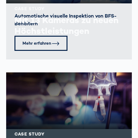
CASE STUDY
Automatische visuelle Inspektion von BFS-
Mit 13 Kameras zu neuen
Behältern
Höchstleistungen
Mehr erfahren
CASE STUDY