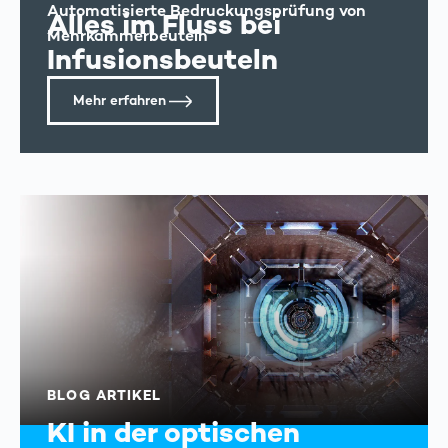
Automatisierte Bedruckungsprüfung von
Alles im Fluss bei
Mehrkammerbeuteln
Infusionsbeuteln
Mehr erfahren
BLOG ARTIKEL
KI in der optischen