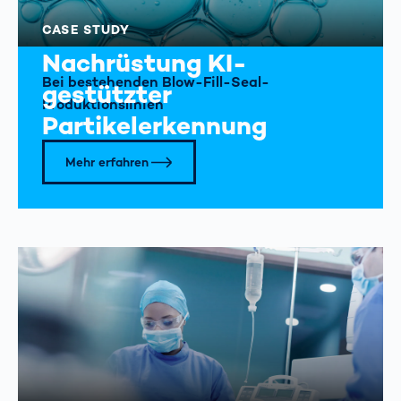
CASE STUDY
Nachrüstung KI-
Bei bestehenden Blow-Fill-Seal-
gestützter
Produktionslinien
Partikelerkennung
Mehr erfahren