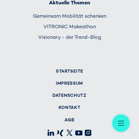
Aktuelle Themen
Gemeinsam Mobilität schenken
VITRONIC Makeathon
Visionary - der Trend-Blog
STARTSEITE
IMPRESSUM
DATENSCHUTZ
KONTAKT
Me
AGB
LinkedIn
Xing
X
Youtube
Instagram