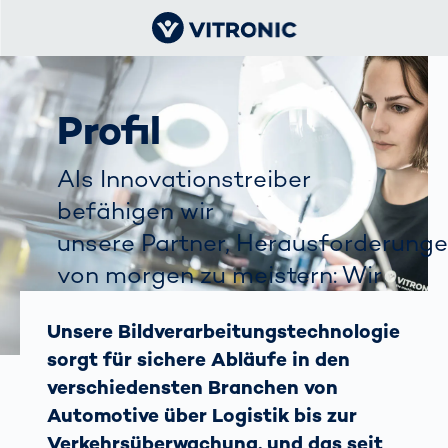
Profil
Als Innovationstreiber
befähigen wir
unsere Partner, Herausforderung
von morgen zu meistern: Wir
gehen weiter, wo Andere
Unsere Bildverarbeitungstechnologie
stehenbleiben.
sorgt für sichere Abläufe in den
verschiedensten Branchen von
Automotive über Logistik bis zur
Verkehrsüberwachung, und das seit