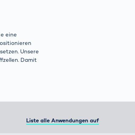
Spain
español
ie eine
France
français
ositionieren
bsetzen. Unsere
China
中文
fzellen. Damit
Poland
polski
Liste alle Anwendungen auf