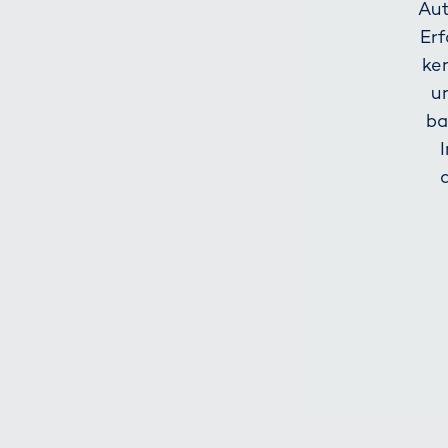
Aut
Erf
ke
u
ba