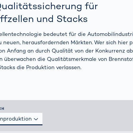
ich
bringen Return
ualitätssicherung für
nbringt
on Invest im Hub
OCR-
ffzellen und Stacks
Gatesysteme
ellentechnologie bedeutet für die Automobilindustr
 neuen, herausfordernden Märkten. Wer sich hier p
 von Anfang an durch Qualität von der Konkurrenz a
n überwachen die Qualitätsmerkmale von Brennstof
Stacks die Produktion verlassen.
CH
en­produktion