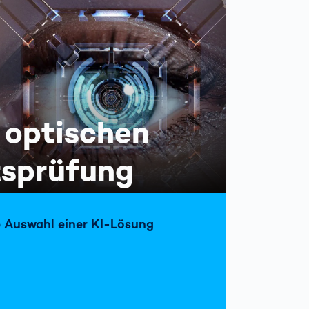
r optischen
tsprüfung
ie Auswahl einer KI-Lösung