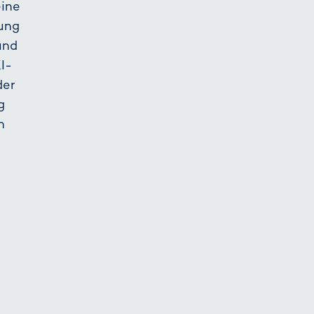
eine
tung
und
I-
der
g
n