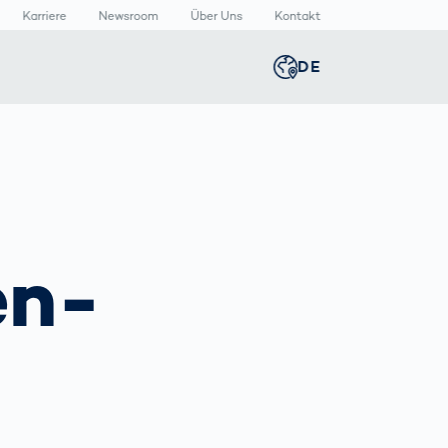
Karriere
Newsroom
Über Uns
Kontakt
DE
Global
english
n
n
lthcare
Smart Body
Newsroom
Germany
deutsch
Measurement
izinische
Media Center
äte
Körperscanner
Presse­
Middle East
عربى
Vergleich
en­
rmazeutische
mitteilungen
packungen
T
Austria
deutsch
Korea
한국어
Japan
日本