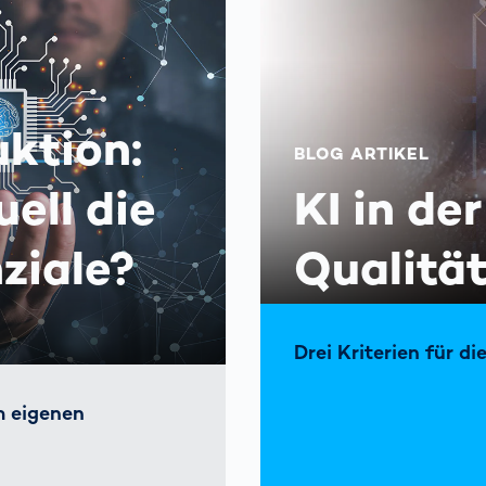
uktion:
BLOG ARTIKEL
ell die
KI in de
ziale?
Qualitä
Drei Kriterien für d
m eigenen