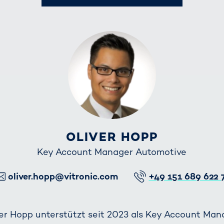
OLIVER HOPP
Key Account Manager Automotive
E-Mail
Telefon
oliver.hopp@vitronic.com
+49 151 689 622 
ver Hopp unterstützt seit 2023 als Key Account Man