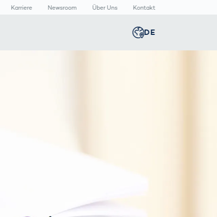
Karriere
Newsroom
Über Uns
Kontakt
DE
Global
english
n
n
lthcare
Smart Body
Newsroom
Germany
deutsch
Measurement
izinische
Media Center
äte
Körperscanner
Presse­
Middle East
عربى
Vergleich
rmazeutische
mitteilungen
packungen
T
Austria
deutsch
Korea
한국어
Japan
日本