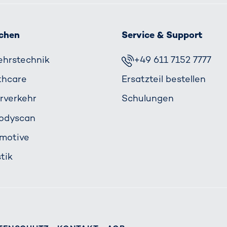
chen
Service & Support
ehrs­technik
+49 611 7152 7777
thcare
Ersatzteil bestellen
rverkehr
Schulungen
odyscan
motive
tik