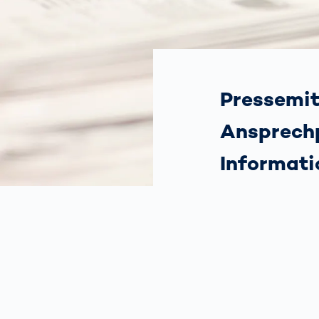
wirkl
vora
Menschliche
Körper­
vermessung
Pressemitt
Ansprechp
Informati