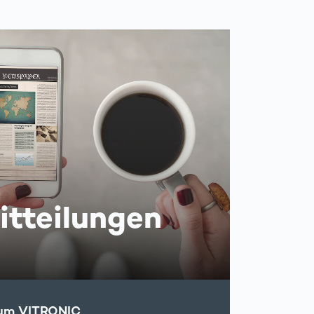
itteilungen
d um VITRONIC