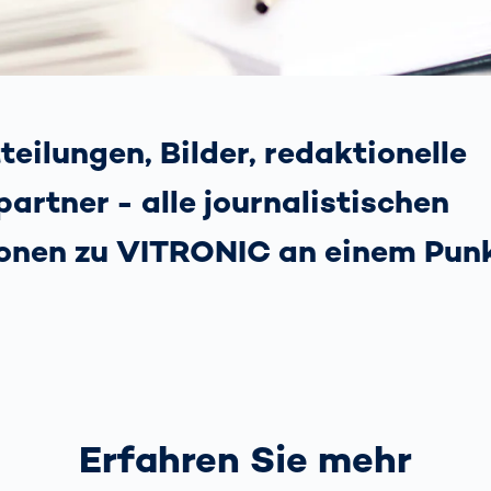
ich
bringen Return
nbringt
on Invest im Hub
OCR-
Gatesysteme
eilungen, Bilder, redaktionelle
artner - alle journalistischen
onen zu VITRONIC an einem Punk
Erfahren Sie mehr