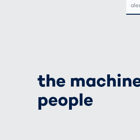
MAIL-
ADRE
the machine
people