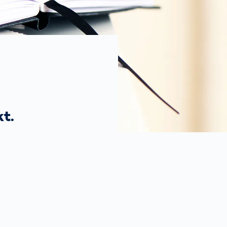
Spain
español
France
français
China
中文
t.
Poland
polski