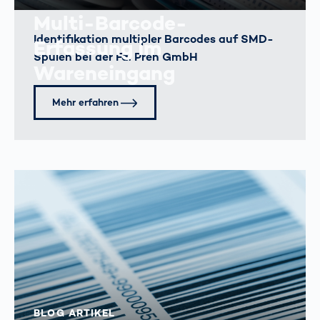
Multi-Barcode-
Identifikation multipler Barcodes auf SMD-
Erfassung im
Spulen bei der Fa. Preh GmbH
Wareneingang
Mehr erfahren
BLOG ARTIKEL