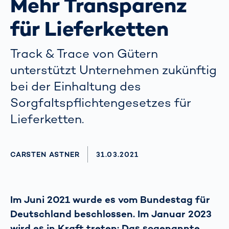
Mehr Transparenz
für Lieferketten
Track & Trace von Gütern
unterstützt Unternehmen zukünftig
bei der Einhaltung des
Sorgfaltspflichten­gesetzes für
Lieferketten.
AUTHOR
CARSTEN ASTNER
AKTUALISIERT AM:
31.03.2021
Im Juni 2021 wurde es vom Bundestag für
Deutschland beschlossen. Im Januar 2023
wird es in Kraft treten: Das sogenannte