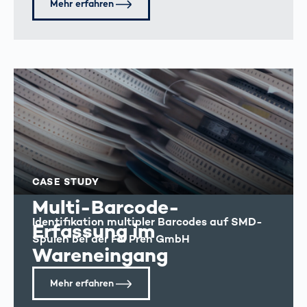
Mehr erfahren
CASE STUDY
Multi-Barcode-
Identifikation multipler Barcodes auf SMD-
Erfassung im
Spulen bei der Fa. Preh GmbH
Wareneingang
Mehr erfahren