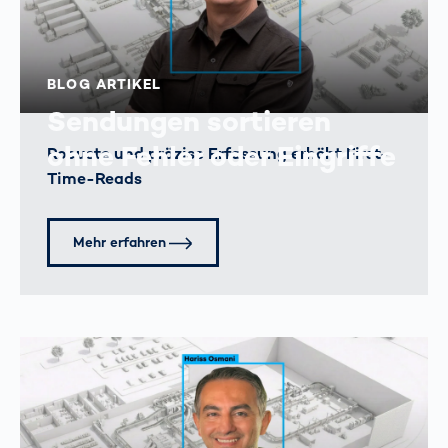
BLOG ARTIKEL
Sendungen sortieren
ohne Fehler oder Eingriffe
Robuste und präzise Erfassung erhöht First-
Time-Reads
Mehr erfahren