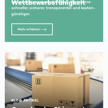
Wettbewerbs­fähigkeit
Automatisierung macht den E-Commerce
schneller, sicherer, transparenter und kosten­
günstiger.
Mehr erfahren
BLOG ARTIKEL