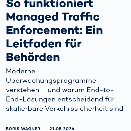
So funktioniert
Managed Traffic
Enforcement: Ein
Leitfaden für
Behörden
Moderne
Überwachungsprogramme
verstehen – und warum End-to-
End-Lösungen entscheidend für
skalierbare Verkehrssicherheit sind
AUTHOR
BORIS WAGNER
AKTUALISIERT AM:
21.05.2026