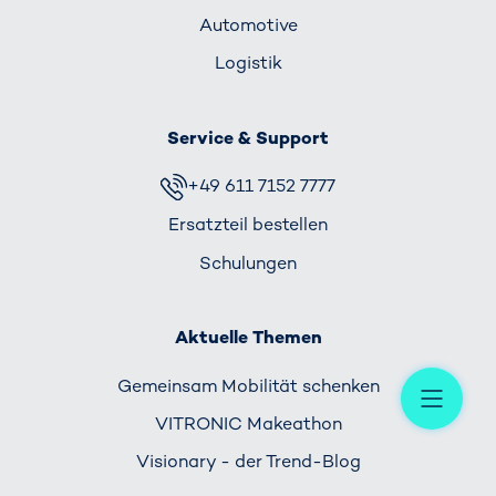
Automotive
Logistik
Service & Support
+49 611 7152 7777
Ersatzteil bestellen
Schulungen
Aktuelle Themen
Me
Gemeinsam Mobilität schenken
VITRONIC Makeathon
Visionary - der Trend-Blog