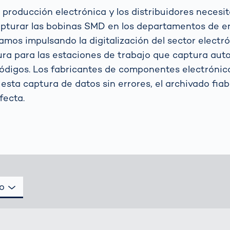
ejor opción
transmisión
para los koalas:
sensores ópticos
e producción electrónica y los distribuidores neces
 tu
“Amor por el
grama?
apturar las bobinas SMD en los departamentos de e
Bosque” -
también en
 funciona la
amos impulsando la digitalización del sector electr
ral
Transporte de
Australia
ión
mercancías
ura para las estaciones de trabajo que captura a
matizada de
Hagamos algo
códigos. Los fabricantes de componentes electróni
gilancia del
Sistemas de
bueno juntos
co: Guía
esta captura de datos sin errores, el archivado fiabl
no
puertas OCR
No lo dudé y me
 autoridades
fecta.
puse manos a la
ráfico
obra
Más temas
Detectadas:
Nuestras
referentes en
tecnología
o