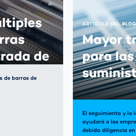
ltiples
ARTÍCULO DEL BLO
rras
Mayor t
trada de
para la
suminis
s de barras de
El seguimiento y la 
ayudará a las empre
debida diligencia en