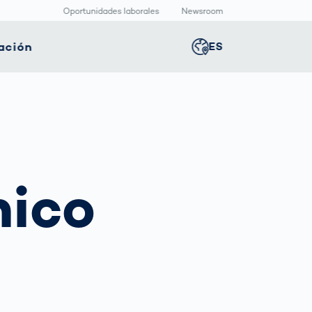
Oportunidades laborales
Newsroom
ación
ES
Global
english
nología
Logística
Sala de redacción
Germany
deutsch
ica
inteligente
Centro
multimedia
positivos
Logística en el
Middle East
عربى
s
icos
Comercio
nico
Press Releases
Electrónico bajo
aquetado
Presión
macéutico
Austria
deutsch
Korea
한국어
Japan
日本