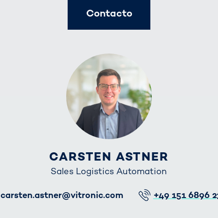
Contacto
CARSTEN ASTNER
Sales Logistics Automation
E-Mail
Telefon
carsten.astner@vitronic.com
+49 151 6896 2