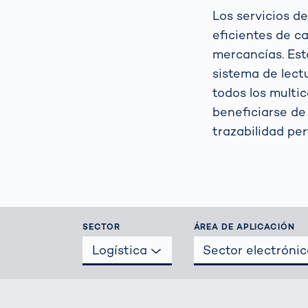
la m
Los servicios d
para
pro
eficientes de c
Cómo
mercancías. Est
Escáner corpo
gest
3d
sistema de lect
auto
todos los multi
la vi
Medición del
tráfi
beneficiarse de 
cuerpo huma
para
trazabilidad per
de t
SECTOR
ÁREA DE APLICACIÓN
Logística
Sector electrónic