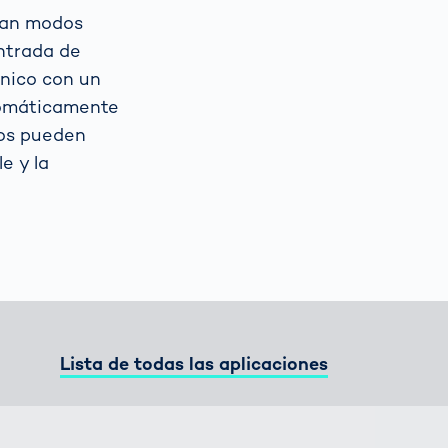
itan modos
ntrada de
Spain
español
ónico con un
utomáticamente
France
français
cos pueden
e y la
China
中文
Poland
polski
Lista de todas las aplicaciones