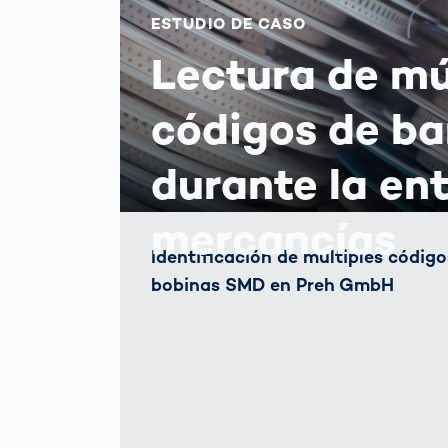
ESTUDIO DE CASO
Lectura de mú
códigos de ba
durante la en
mercancías
Identificación de múltiples código
bobinas SMD en Preh GmbH