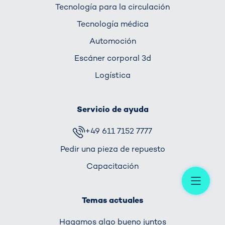
Tecnología para la circulación
Tecnología médica
Automoción
Escáner corporal 3d
Logística
Servicio de ayuda
+49 611 7152 7777
Pedir una pieza de repuesto
Capacitación
Me
Temas actuales
Hagamos algo bueno juntos