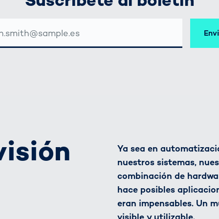
CIÓN
Env
EO
TRÓNICO
visión
Ya sea en automatizació
nuestros sistemas, nues
combinación de hardware
hace posibles aplicacio
eran impensables. Un m
visible y utilizable.