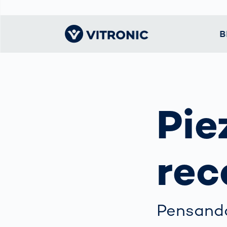
B
Visionary | Inicio
Todo sobre
Tecnología pa
Movi
Lo q
VITRONIC
la circulación
intel
defe
Pie
Contactos
Ciudad
Cont
Nues
inteligente
velo
prin
Exhibiciones y
para
empr
eventos
Control del
confl
rec
tráfico
Nues
La gente de
acci
visión artificial
Seguridad
Vigi
pública
Oficinas y socios
velo
Soluciones d
servi
Perfil
Pensando
peaje
adqu
capi