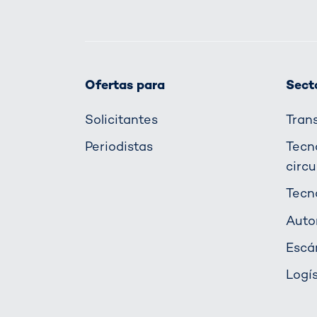
Ofertas para
Secto
Solicitantes
Tran
Periodistas
Tecn
circu
Tecn
Auto
Escá
Logí