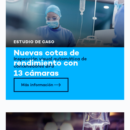
ESTUDIO DE CASO
Nuevas cotas de
Inspección visual automática de
rendimiento con
contenedores BFS
13 cámaras
Más información