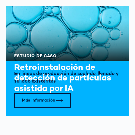
ESTUDIO DE CASO
Retroinstalación de
En líneas de producción de soplado, llenado y
detección de partículas
sellado existentes
asistida por IA
Más información