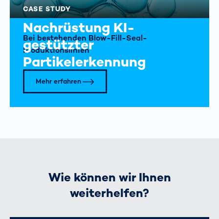
CASE STUDY
Nachrüstung KI-
Bei bestehenden Blow-Fill-Seal-
gestützter
Produktionslinien
Partikelerkennung
Mehr erfahren
Wie können wir Ihnen
weiterhelfen?