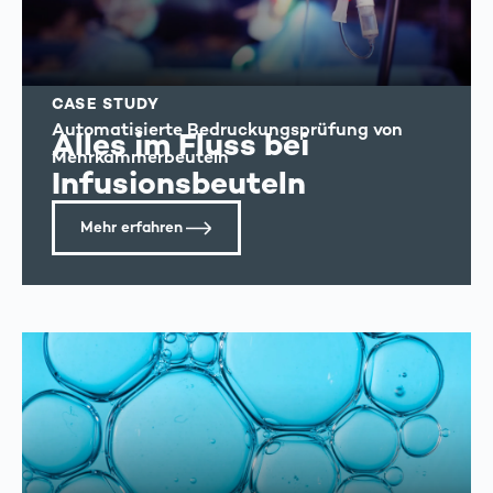
CASE STUDY
Automatisierte Bedruckungsprüfung von
Alles im Fluss bei
Mehrkammerbeuteln
Infusionsbeuteln
Mehr erfahren