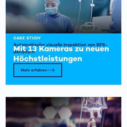
CASE STUDY
Automatische visuelle Inspektion von BFS-
Mit 13 Kameras zu neuen
Behältern
Höchstleistungen
Mehr erfahren