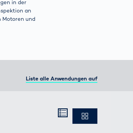
gen in der
nspektion an
Spain
español
n Motoren und
France
français
China
中文
Poland
polski
Liste alle Anwendungen auf
Kompakt
Ausführlich