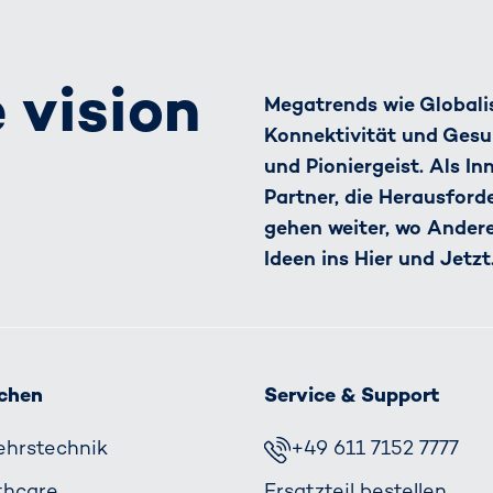
 vision
Megatrends wie Globalis
Konnektivität und Gesu
und Pioniergeist. Als I
Partner, die Herausfor
gehen weiter, wo Ander
Ideen ins Hier und Jetzt
chen
Service & Support
ehrs­technik
+49 611 7152 7777
thcare
Ersatzteil bestellen