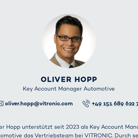
OLIVER HOPP
Key Account Manager Automotive
E-Mail
Telefon
oliver.hopp@vitronic.com
+49 151 689 622 
ver Hopp unterstützt seit 2023 als Key Account Man
omotive das Vertriebsteam bei VITRONIC. Durch s