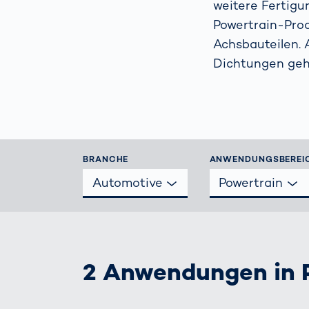
weitere Fertigu
beim
verh
Powertrain-Prod
Menschliche
Körper­
Achsbauteilen.
vermessung
Dichtungen gehö
BRANCHE
ANWENDUNGSBEREI
Automotive
Powertrain
2 Anwendungen in 