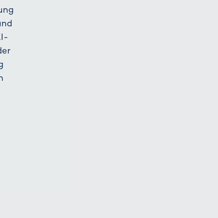
tung
und
I-
der
g
n