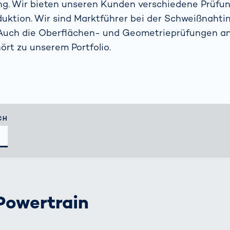
ng. Wir bieten unseren Kunden verschiedene Prüfun
 Autofahren
schenken
indern?
uktion. Wir sind Marktführer bei der Schweißnahti
Containerterminal
Weitere Themen
 Auch die Oberflächen- und Geometrieprüfungen a
Das
rt zu unserem Portfolio.
Probestudium
hejmint bei
VITRONIC
CH
Powertrain