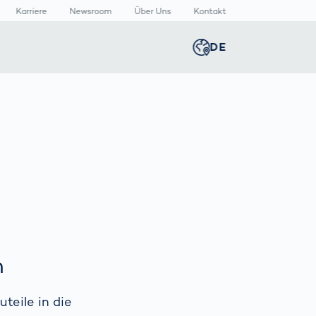
Karriere
Newsroom
Über Uns
Kontakt
DE
Global
english
n
lthcare
Newsroom
Germany
deutsch
izinische
Media Center
äte
Presse­
Middle East
عربى
rmazeutische
mitteilungen
packungen
n
Austria
deutsch
n
Korea
한국어
T
teile in die
Japan
日本