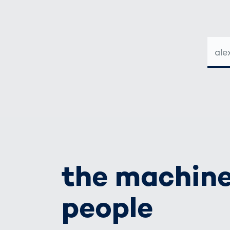
E-
MAIL-
ADRE
the machine
people