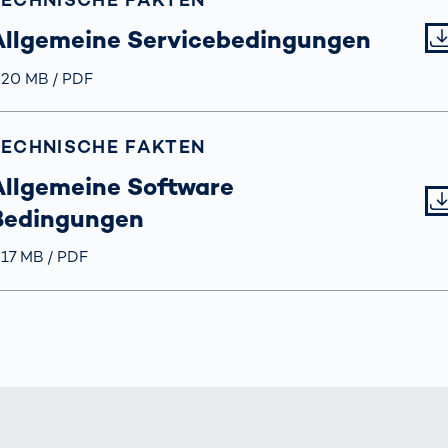
Allgemeine Servicebedingungen
röße
.20 MB
Typ
PDF
TECHNISCHE FAKTEN
Allgemeine Software
Bedingungen
röße
.17 MB
Typ
PDF