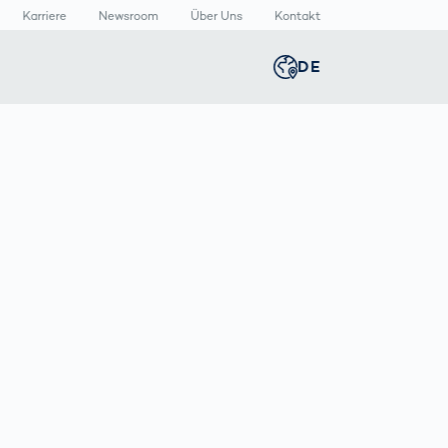
Karriere
Newsroom
Über Uns
Kontakt
DE
Global
english
n
lthcare
Newsroom
Germany
deutsch
izinische
Media Center
äte
Presse­
Middle East
عربى
rmazeutische
mitteilungen
packungen
n
Austria
deutsch
Korea
한국어
T
Japan
日本