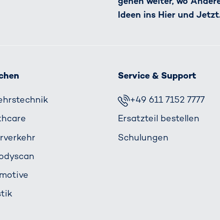
gehen weiter, wo Ander
Ideen ins Hier und Jetzt
chen
Service & Support
ehrs­technik
+49 611 7152 7777
thcare
Ersatzteil bestellen
rverkehr
Schulungen
odyscan
motive
tik