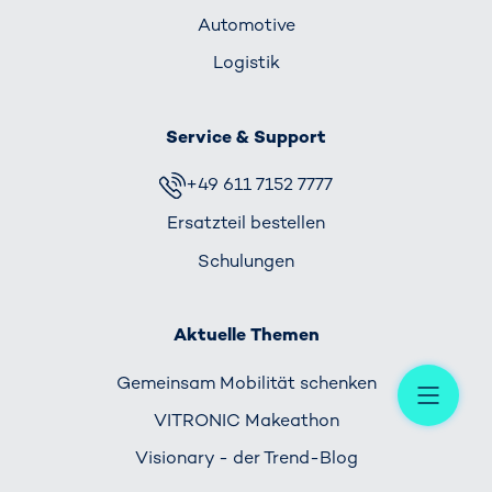
Automotive
Logistik
Service & Support
+49 611 7152 7777
Ersatzteil bestellen
Schulungen
Aktuelle Themen
Me
Gemeinsam Mobilität schenken
VITRONIC Makeathon
Visionary - der Trend-Blog