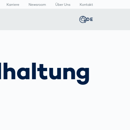
Karriere
Newsroom
Über Uns
Kontakt
DE
Global
english
n
lthcare
Newsroom
Germany
deutsch
haltung
izinische
Media Center
äte
Presse­
Middle East
عربى
rmazeutische
mitteilungen
packungen
n
Austria
deutsch
Korea
한국어
T
Japan
日本