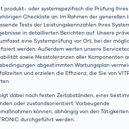
 Autofahren
schenken
 produkt- oder systemspezifisch die Prüfung Ihre
indern?
Containerterminal
Weitere Themen
ehörigen Checkliste an. Im Rahmen der generellen 
Das
assende Tests der Leistungskennzahlen Ihres Syste
Probestudium
gebnisse in detaillierten Berichten auf. Unsere präv
hejmint bei
umfasst eine Systemprüfung vor Ort, bei der mögli
VITRONIC
tifiziert werden. Außerdem werten unsere Servicete
bilität sowie Messtoleranzen aller Komponenten a
ebsbedingungen abgestimmten Wartungsplan vermei
allzeiten und erzielen die Effizienz, die Sie von V
ten.
olgt dabei nach festen Zeitabständen, einer besti
unden oder zustandsorientiert. Vorbeugende
smaßnahmen können, abhängig von den Tätigkeiten,
ITRONIC durchgeführt werden.