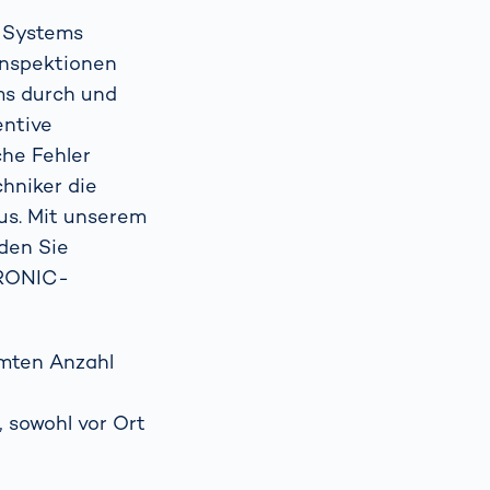
s Systems
Inspektionen
Spain
español
ms durch und
entive
France
français
che Fehler
chniker die
China
中文
us. Mit unserem
den Sie
ITRONIC-
Poland
polski
mmten Anzahl
 sowohl vor Ort