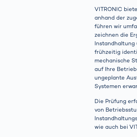
beim
VITRONIC bietet
verh
Menschliche
anhand der zug
Körper­
vermessung
führen wir umf
zeichnen die Er
Instandhaltung 
frühzeitig iden
mechanische Sta
auf Ihre Betri
ungeplante Ausf
Systemen erwar
Die Prüfung erf
von Betriebsst
Instandhaltung
wie auch bei V