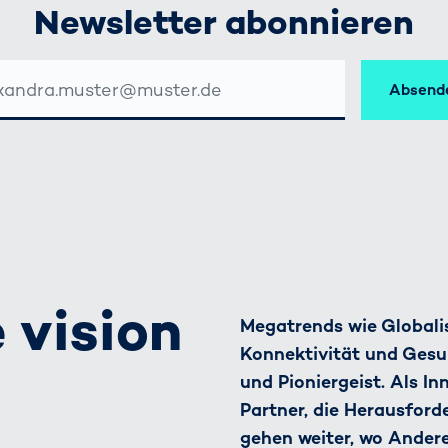
Newsletter abonnieren
Absend
SSE
 vision
Megatrends wie Globalis
Konnektivität und Gesu
und Pioniergeist. Als I
Partner, die Herausfor
gehen weiter, wo Ander