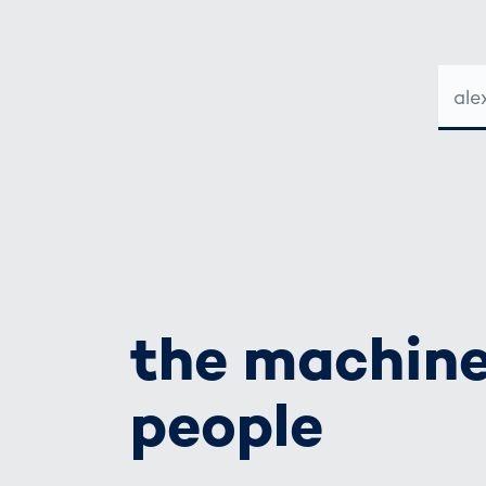
E-
MAIL-
ADRE
the machine
people