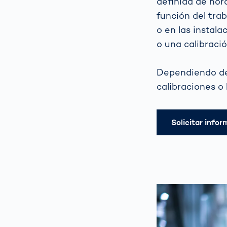
definida de hor
función del tra
o en las instal
o una calibraci
Dependiendo del
calibraciones o 
Solicitar info