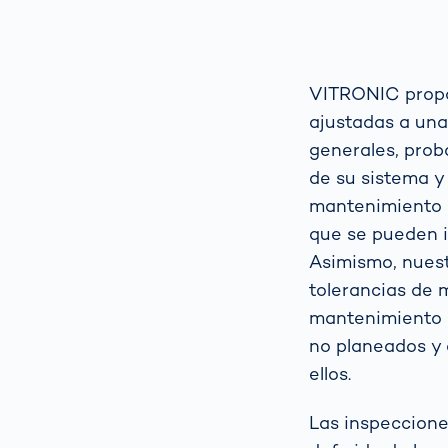
la m
para
pro
Cómo
Escáner corpo
VITRONIC propor
gest
3d
auto
ajustadas a una
la vi
Medición del
generales, prob
tráfi
cuerpo huma
de su sistema y
para
de t
mantenimiento 
que se pueden i
Asimismo, nuest
tolerancias de
mantenimiento q
no planeados y 
ellos.
Las inspeccione