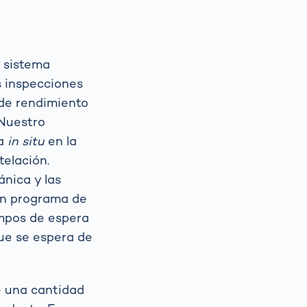
Spain
español
 sistema
s inspecciones
France
français
 de rendimiento
 Nuestro
China
中文
ma
in situ
en la
telación.
Poland
polski
ánica y las
un programa de
empos de espera
ue se espera de
e una cantidad