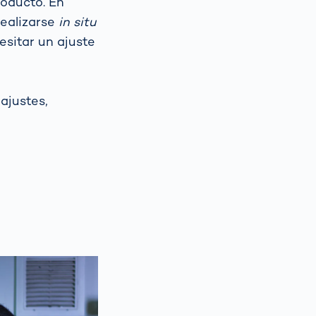
roducto. En
realizarse
in situ
sitar un ajuste
ajustes,