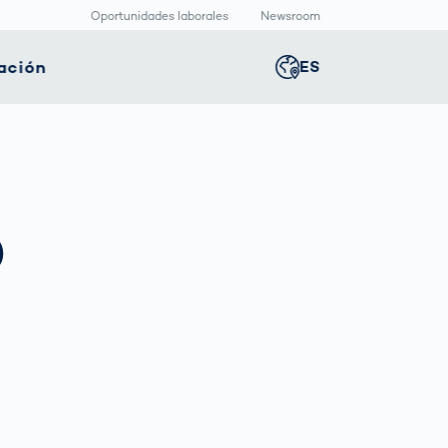
Oportunidades laborales
Newsroom
ación
ES
Global
english
nología
Logística
Sala de redacción
Germany
deutsch
ica
inteligente
o
Centro
multimedia
positivos
Logística en el
Middle East
عربى
s
icos
Comercio
Press Releases
Electrónico bajo
aquetado
Presión
macéutico
Austria
deutsch
Korea
한국어
Japan
日本