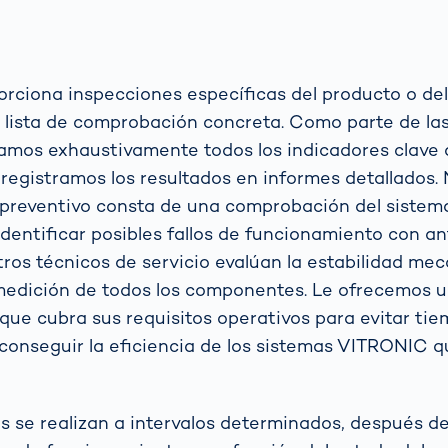
ejor opción
transmisión
para los koalas:
sensores ópticos
 tu
“Amor por el
grama?
Bosque” -
también en
 funciona la
ral
Transporte de
ciona inspecciones específicas del producto o del
Australia
ión
mercancías
matizada de
 lista de comprobación concreta. Como parte de la
Hagamos algo
gilancia del
Sistemas de
bueno juntos
amos exhaustivamente todos los indicadores clave
co: Guía
no
puertas OCR
 registramos los resultados en informes detallados.
No lo dudé y me
 autoridades
puse manos a la
ráfico
preventivo consta de una comprobación del siste
obra
dentificar posibles fallos de funcionamiento con an
Más temas
ros técnicos de servicio evalúan la estabilidad mec
Detectadas:
 medición de todos los componentes. Le ofrecemos 
Nuestras
ue cubra sus requisitos operativos para evitar ti
referentes en
conseguir la eficiencia de los sistemas VITRONIC q
tecnología
s se realizan a intervalos determinados, después d