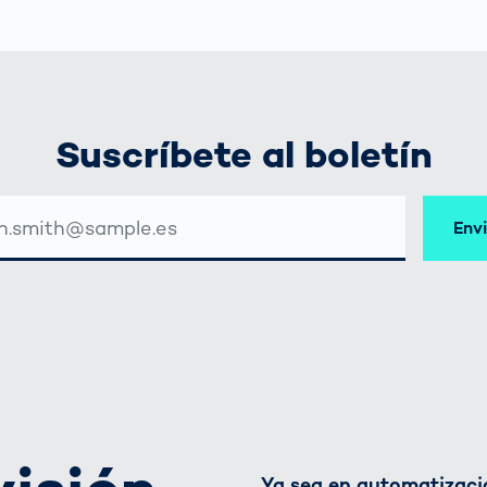
Suscríbete al boletín
CIÓN
Env
EO
TRÓNICO
Ya sea en automatizació