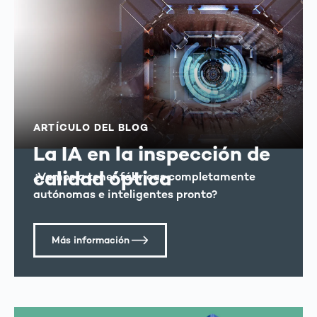
ARTÍCULO DEL BLOG
La IA en la inspección de
calidad óptica
¿Vamos a tener fábricas completamente
autónomas e inteligentes pronto?
Más información