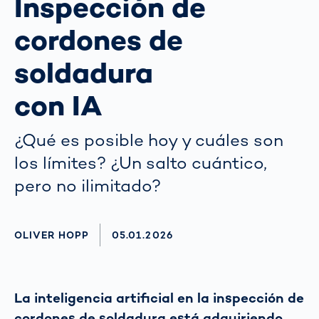
Inspección de
cordones de
soldadura
con IA
¿Qué es posible hoy y cuáles son
los límites? ¿Un salto cuántico,
pero no ilimitado?
AUTHOR
OLIVER HOPP
AKTUALISIERT AM:
05.01.2026
La inteligencia artificial en la inspección de
cordones de soldadura está adquiriendo