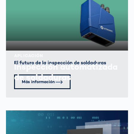
APLICACIÓN
El futuro de la inspección de soldaduras
Inspección automatizada
de soldaduras
Más información