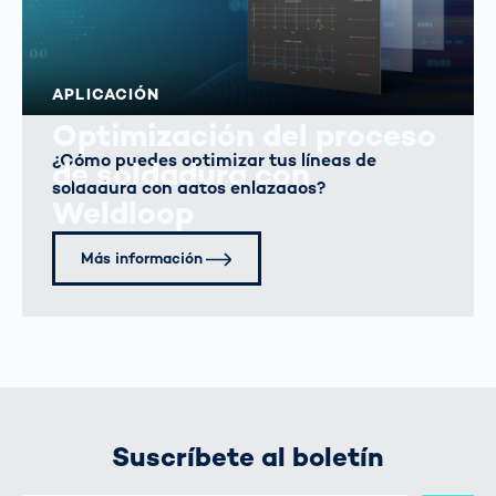
APLICACIÓN
Optimización del proceso
¿Cómo puedes optimizar tus líneas de
de soldadura con
soldadura con datos enlazados?
Weldloop
Más información
Suscríbete al boletín