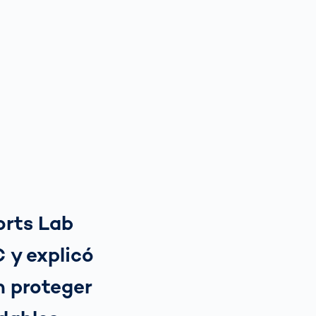
orts Lab
 y explicó
n proteger