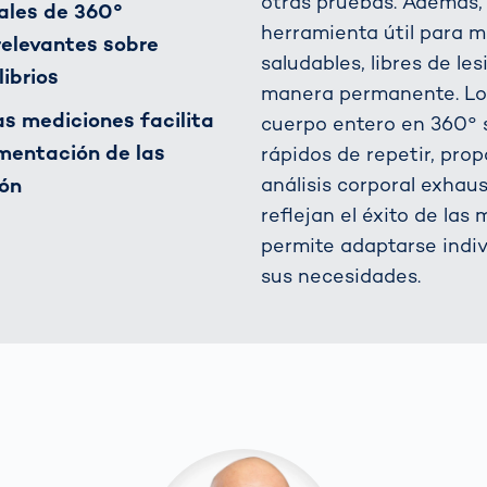
otras pruebas. Además,
ales de 360°
herramienta útil para m
relevantes sobre
saludables, libres de le
ibrios
manera permanente. Lo
as mediciones facilita
cuerpo entero en 360° s
mentación de las
rápidos de repetir, pro
análisis corporal exhau
ón
reflejan el éxito de las
permite adaptarse indiv
sus necesidades.