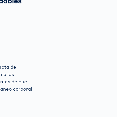
udables
rata de
omo las
 antes de que
caneo corporal