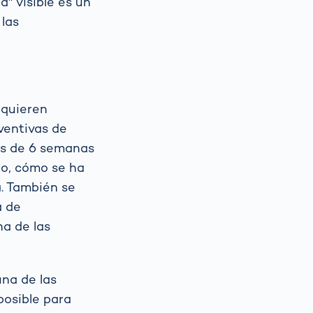
a" visible es un
 las
equieren
eventivas de
és de 6 semanas
o, cómo se ha
a. También se
a de
na de las
na de las
posible para