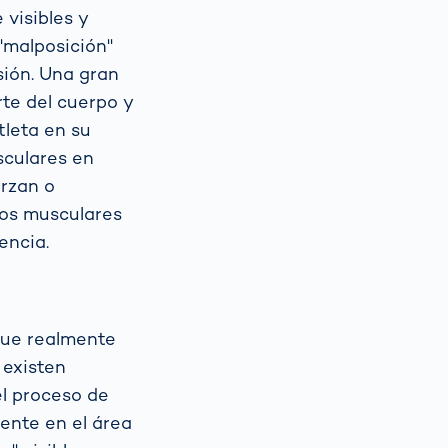
 visibles y
 "malposición"
sión. Una gran
te del cuerpo y
tleta en su
sculares en
erzan o
pos musculares
encia.
que realmente
 existen
el proceso de
ente en el área