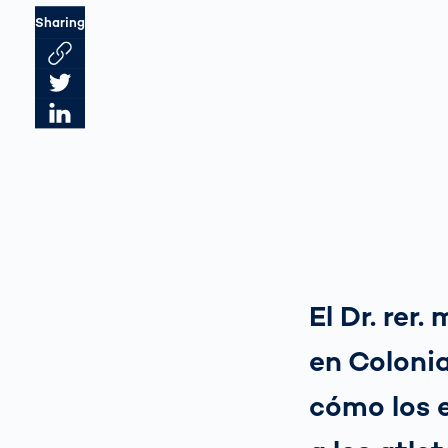
Sharing
Link des Artikels kopieren
Artikel auf Twitter teilen
Artikel auf LinkedIn teilen
El Dr. rer
en Colonia
cómo los 