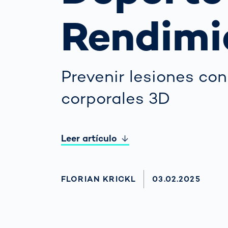
la m
para
Rendimi
pro
Cómo
Escáner corpo
gest
3d
auto
la vi
Prevenir lesiones co
Medición del
tráfi
cuerpo huma
para
corporales 3D
de t
Leer artículo
AUTHOR
FLORIAN KRICKL
AKTUALISIERT A
03.02.2025