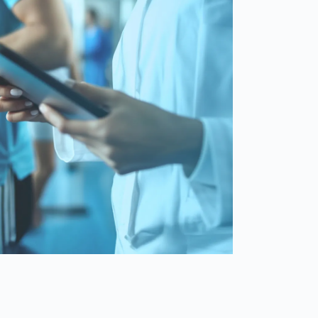
Spain
español
France
français
China
中文
Poland
polski