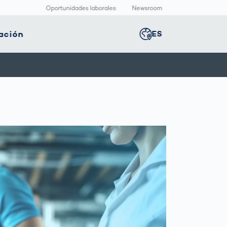
Oportunidades laborales
Newsroom
ación
ES
Global
english
nología
Logística
Sala de redacción
Germany
deutsch
ica
inteligente
Centro
multimedia
positivos
Logística en el
Middle East
عربى
s
icos
Comercio
Press Releases
Electrónico bajo
aquetado
Presión
macéutico
Austria
deutsch
Korea
한국어
Japan
日本