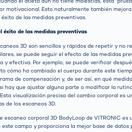
uando el atleta aún no tiene molestias, esta "prueb
or motivacional. Esto naturalmente también mejora
 éxito de las medidas preventivas.
el éxito de las medidas preventivas
caneos 3D son sencillos y rápidos de repetir y no r
ilares, se puede seguir el efecto de las medidas pr
 y efectiva. Por ejemplo, se puede verificar despu
to cómo ha cambiado el cuerpo durante este tiemp
grama de compensación y, de ser así, en qué medid
si hay que ajustar alguna parte o modificar la rutin
Esta visualización precisa del cambio corporal es u
as de los escaneos 3D.
de escaneo corporal 3D BodyLoop de VITRONIC es u
 este campo y proporciona la mejor base de datos 