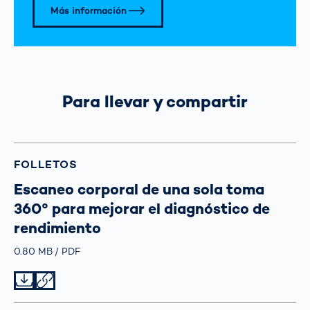
Más información
Para llevar y compartir
FOLLETOS
Escaneo corporal de una sola toma
360° para mejorar el diagnóstico de
rendimiento
Größe
0.80 MB
Typ
PDF
Datei herunterladen
Datei teilen