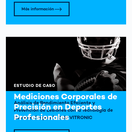
Más información
ESTUDIO DE CASO
Mediciones Corporales de
Análisis de Rendimiento Eficiente y
Precisión en Deportes
Prevención de Lesiones con la Tecnología de
Profesionales
Escaneo Corporal 3D de VITRONIC