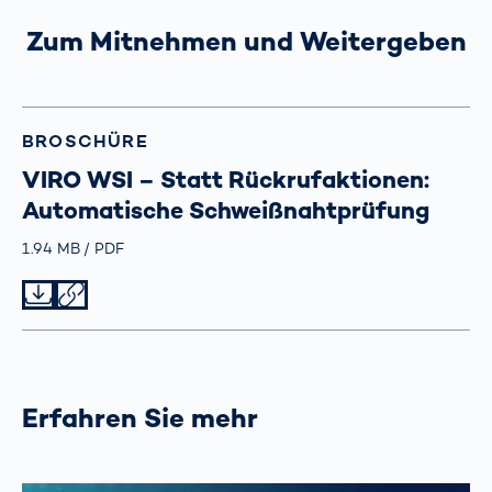
Zum Mitnehmen und Weitergeben
BROSCHÜRE
VIRO WSI – Statt Rückrufaktionen:
Automatische Schweißnahtprüfung
Größe
1.94 MB
Typ
PDF
Datei herunterladen
Datei teilen
Erfahren Sie mehr