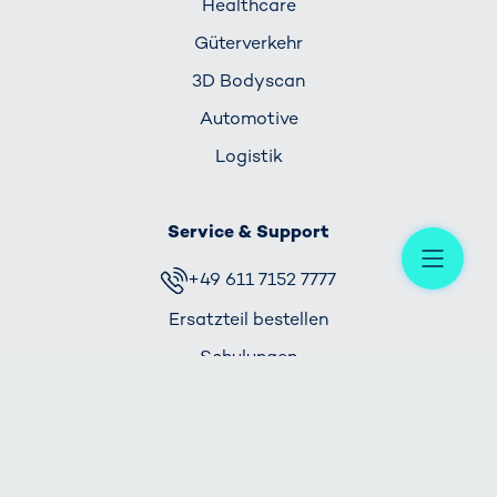
Healthcare
Güterverkehr
3D Bodyscan
Automotive
Logistik
Service & Support
Me
+49 611 7152 7777
Ersatzteil bestellen
Schulungen
Aktuelle Themen
Gemeinsam Mobilität schenken