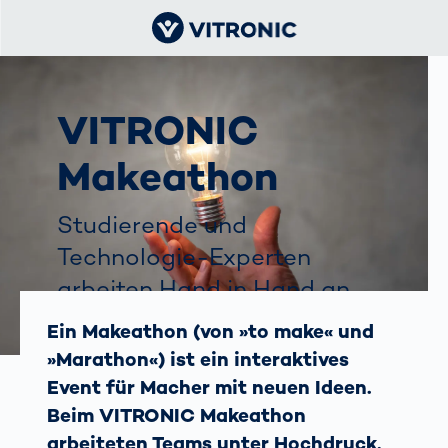
VITRONIC
Makeathon
Studierende und
Technologie-Experten
arbeiten Hand in Hand an
effizienten Lösungen im
Ein Makeathon (von »to make« und
Pakettracking.
»Marathon«) ist ein interaktives
Event für Macher mit neuen Ideen.
Beim VITRONIC Makeathon
arbeiteten Teams unter Hochdruck,