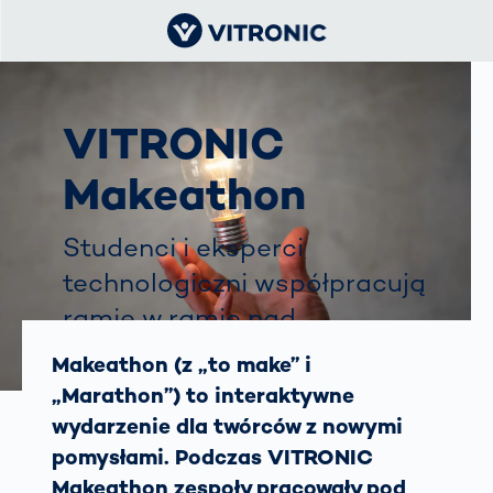
VITRONIC
Makeathon
Studenci i eksperci
technologiczni współpracują
ramię w ramię nad
efektywnymi rozwiązaniami
Makeathon (z „to make” i
w śledzeniu przesyłek.
„Marathon”) to interaktywne
wydarzenie dla twórców z nowymi
pomysłami. Podczas VITRONIC
Makeathon zespoły pracowały pod