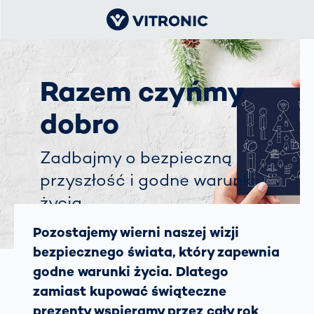
Razem czyńmy
dobro
Zadbajmy o bezpieczną
przyszłość i godne warunki
życia
Pozostajemy wierni naszej wizji
bezpiecznego świata, który zapewnia
godne warunki życia. Dlatego
zamiast kupować świąteczne
prezenty wspieramy przez cały rok