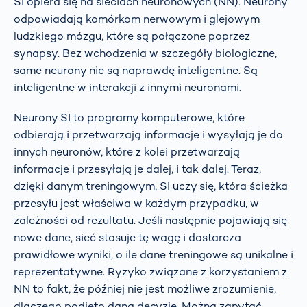
SI opiera się na sieciach neuronowych (NN). Neurony
odpowiadają komórkom nerwowym i glejowym
ludzkiego mózgu, które są połączone poprzez
synapsy. Bez wchodzenia w szczegóły biologiczne,
same neurony nie są naprawdę inteligentne. Są
inteligentne w interakcji z innymi neuronami.
Neurony SI to programy komputerowe, które
odbierają i przetwarzają informacje i wysyłają je do
innych neuronów, które z kolei przetwarzają
informacje i przesyłają je dalej, i tak dalej. Teraz,
dzięki danym treningowym, SI uczy się, która ścieżka
przesyłu jest właściwa w każdym przypadku, w
zależności od rezultatu. Jeśli następnie pojawiają się
nowe dane, sieć stosuje tę wagę i dostarcza
prawidłowe wyniki, o ile dane treningowe są unikalne i
reprezentatywne. Ryzyko związane z korzystaniem z
NN to fakt, że później nie jest możliwe zrozumienie,
dlaczego podjęto daną decyzję. Można zapytać