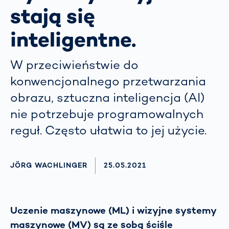
stają się
inteligentne.
W przeciwieństwie do
konwencjonalnego przetwarzania
obrazu, sztuczna inteligencja (AI)
nie potrzebuje programowalnych
reguł. Często ułatwia to jej użycie.
AUTHOR
JÖRG WACHLINGER
AKTUALISIERT AM:
25.05.2021
Uczenie maszynowe (ML) i wizyjne systemy
maszynowe (MV) są ze sobą ściśle