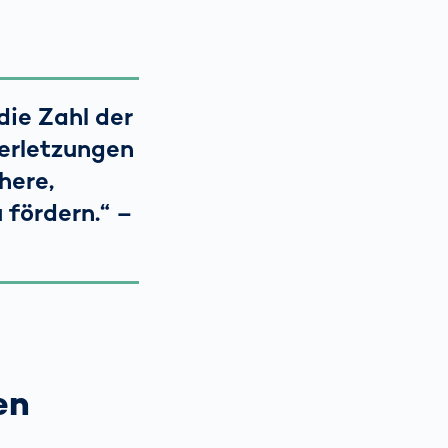
 die Zahl der
Verletzungen
here,
 fördern.“ –
en