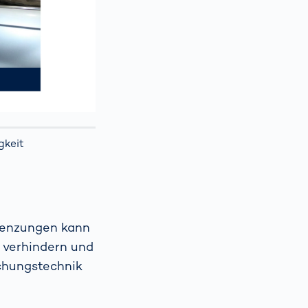
gkeit
renzungen kann
u verhindern und
achungstechnik