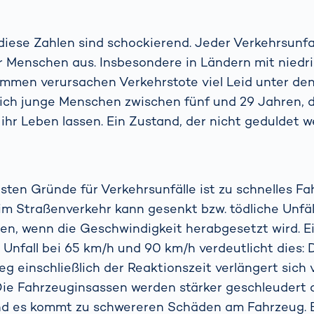
diese Zahlen sind schockierend. Jeder Verkehrsunfal
r Menschen aus. Insbesondere in Ländern mit nied
mmen verursachen Verkehrstote viel Leid unter den
ich junge Menschen zwischen fünf und 29 Jahren, d
ihr Leben lassen. Ein Zustand, der nicht geduldet 
gsten Gründe für Verkehrsunfälle ist zu schnelles Fa
im Straßenverkehr kann gesenkt bzw. tödliche Unfä
n, wenn die Geschwindigkeit herabgesetzt wird. Ei
Unfall bei 65 km/h und 90 km/h verdeutlicht dies: 
einschließlich der Reaktionszeit verlängert sich 
Die Fahrzeuginsassen werden stärker geschleudert 
d es kommt zu schwereren Schäden am Fahrzeug. B