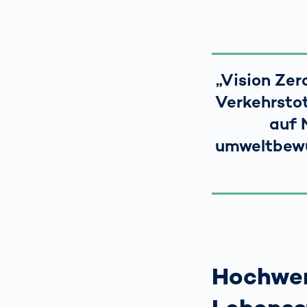
„Vision Zero
Verkehrstot
auf 
umweltbewus
Hochwer