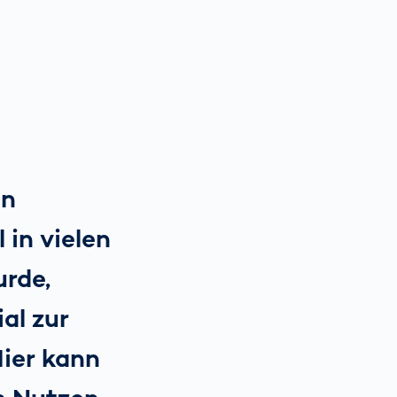
hn
in vielen
urde,
al zur
Hier kann