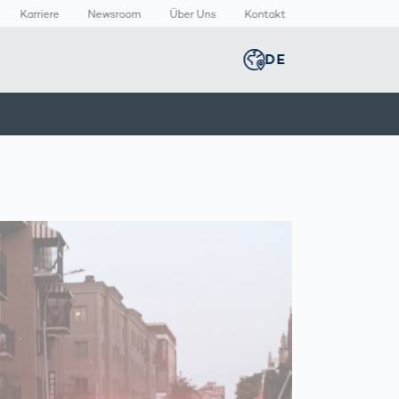
Karriere
Newsroom
Über Uns
Kontakt
DE
Global
english
n
lthcare
Newsroom
Germany
deutsch
izinische
Media Center
äte
Presse­
Middle East
عربى
rmazeutische
mitteilungen
packungen
n
Austria
deutsch
Korea
한국어
T
Japan
日本