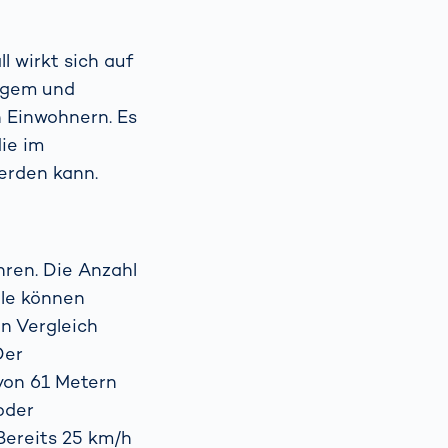
l wirkt sich auf
rigem und
 Einwohnern. Es
ie im
werden kann.
hren. Die Anzahl
lle können
n Vergleich
Der
von 61 Metern
oder
ereits 25 km/h