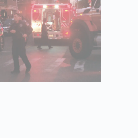
Spain
español
France
français
China
中文
Poland
polski