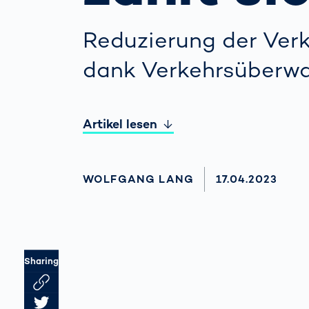
beim
verh
Menschliche
Reduzierung der Verk
Körper­
vermessung
dank Verkehrsüberw
Artikel lesen
AUTHOR
WOLFGANG LANG
AKTUALISIERT 
17.04.2023
Sharing
Link des Artikels kopieren
Artikel auf Twitter teilen