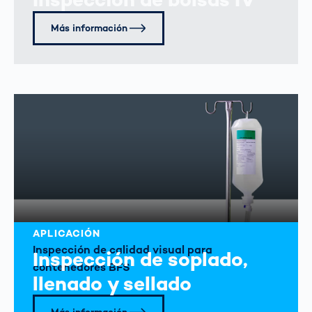
Más información
APLICACIÓN
Inspección de calidad visual para
Inspección de soplado,
contenedores BFS
llenado y sellado