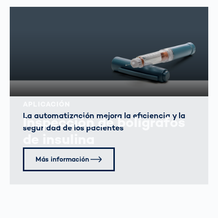
APLICACIÓN
La automatización mejora la eficiencia y la
Inspección de bolígrafos
seguridad de los pacientes
de insulina
Más información