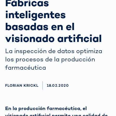
Fábricas
inteligentes
basadas en el
visionado artificial
La inspección de datos optimiza
los procesos de la producción
farmacéutica
AUTHOR
FLORIAN KRICKL
AKTUALISIERT AM:
18.02.2020
En la producción farmacéutica, el
visionado artificial permite una calidad de