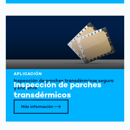
APLICACIÓN
Inspección de parches transdérmicos segura
Inspección de parches
y eficiente
transdérmicos
Más información