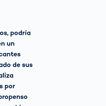
os, podría
en un
icantes
ado de sus
aliza
s por
 propenso