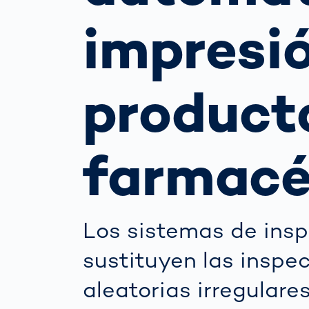
la m
para
impresi
pro
Cómo
Escáner corpo
gest
3d
auto
product
la vi
Medición del
tráfi
cuerpo huma
para
de t
farmacé
Los sistemas de insp
sustituyen las inspe
aleatorias irregulares