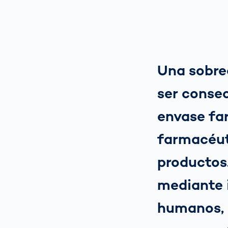
Una sobred
ser consec
envase far
farmacéut
productos.
mediante i
humanos, 