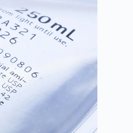
Spain
español
France
français
China
中文
Poland
polski