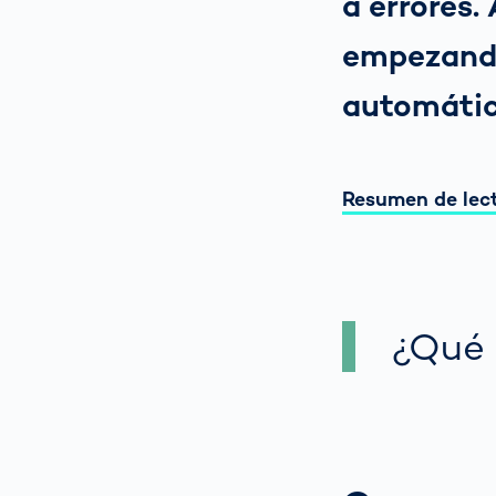
a errores.
empezando
automátic
Resumen de lec
¿Qué 