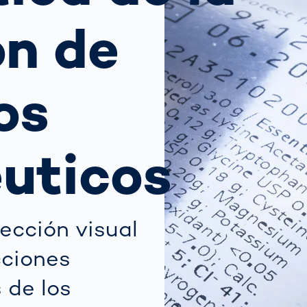
ejor opción
transmisión
para los koalas:
sensores ópticos
 tu
ón de
“Amor por el
grama?
Bosque” -
también en
 funciona la
ral
Transporte de
Australia
ión
mercancías
matizada de
os
Hagamos algo
gilancia del
Sistemas de
bueno juntos
co: Guía
no
puertas OCR
No lo dudé y me
 autoridades
puse manos a la
ráfico
uticos
obra
Más temas
Detectadas:
Nuestras
ección visual
referentes en
tecnología
cciones
 de los