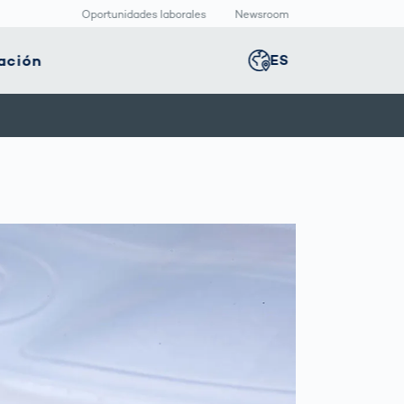
Oportunidades laborales
Newsroom
ación
ES
Global
english
nología
Logística
Sala de redacción
Germany
deutsch
ica
inteligente
Centro
multimedia
positivos
Logística en el
Middle East
عربى
s
icos
Comercio
Press Releases
Electrónico bajo
aquetado
Presión
macéutico
Austria
deutsch
Korea
한국어
Japan
日本