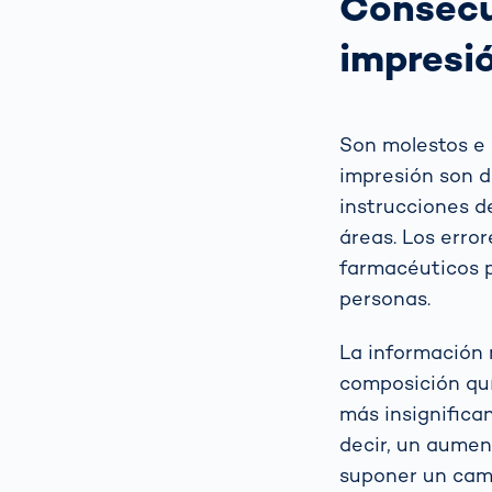
Consecu
impresió
Son molestos e 
impresión son di
instrucciones 
áreas. Los erro
farmacéuticos p
personas.
La información 
composición quí
más insignifica
decir, un aumen
suponer un camb