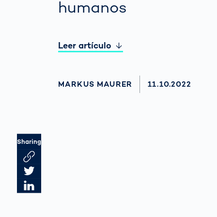
humanos
Leer artículo
AUTHOR
MARKUS MAURER
AKTUALISIERT A
11.10.2022
Sharing
Link des Artikels kopieren
Artikel auf Twitter teilen
Artikel auf LinkedIn teilen