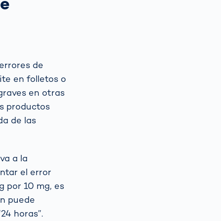
de
errores de
te en folletos o
graves en otras
os productos
da de las
va a la
tar el error
g por 10 mg, es
ion puede
24 horas”.