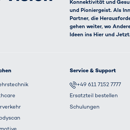
Konnektivität und Gesu
und Pioniergeist. Als I
Partner, die Herausfor
gehen weiter, wo Ander
Ideen ins Hier und Jetzt
chen
Service & Support
ehrs­technik
+49 611 7152 7777
thcare
Ersatzteil bestellen
rverkehr
Schulungen
odyscan
motive