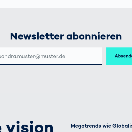
ich
bringen Return
nbringt
on Invest im Hub
OCR-
Gatesysteme
Newsletter abonnieren
Absend
SSE
 vision
Megatrends wie Globalis