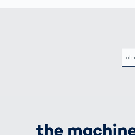
wirkl
vora
Menschliche
Körper­
vermessung
E-
MAIL-
ADRE
the machine