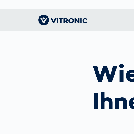
Visionary |
VITRONIC
Verkehrs­tech
Smar
Dafü
Startseite
kennenlernen
Wie
Mauttechnolo
Mobi
Unse
Gesc
Ansprechpartner
Öffentliche
Nach
über
Sicherheit
Messen und
Umw
Unfa
Veranstaltungen
Smart City
Ihn
Mens
So f
Profil
Verkehrs­
Mana
Comp
überwachung
Enfo
Standorte und
Leit
Partner
Behö
the machine
Smar
vision people
Städ
3D Bodyscan