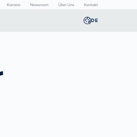
Karriere
Newsroom
Über Uns
Kontakt
DE
Global
english
n
n
lthcare
Smart Body
Newsroom
Germany
deutsch
Measurement
r
izinische
Media Center
äte
Körperscanner
Presse­
Middle East
عربى
Vergleich
rmazeutische
mitteilungen
packungen
T
Austria
deutsch
Korea
한국어
Japan
日本