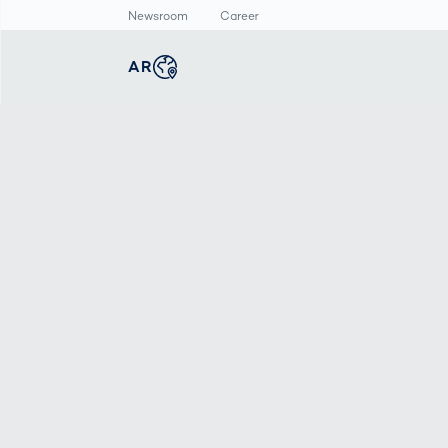
Newsroom
Career
AR
english
Global
غرفة الأخبار
الإنتاج الذكي
ماسح الأجسام ثلاثي
الأبعاد
deutsch
Germany
الفحص التلقائي
البيانات الصحفية
لطباعة المنتجات
قياس أبعاد جسم
المركز الاعلامي
الصيدلانية
الإنسان
عربى
Middle East
فحص وصلات اللحام
ن
بالذكاء الاصطناعي
deutsch
Austria
한국어
Korea