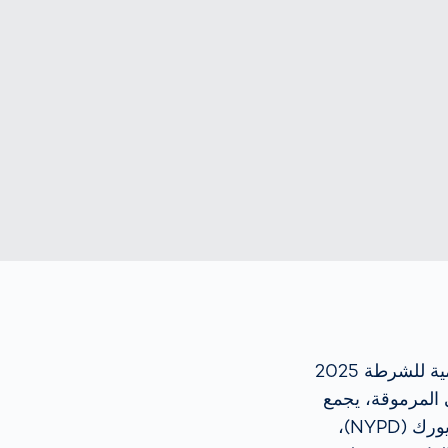
日本
Japan
español
Spain
français
France
中文
China
polski
Poland
في عالم تتقدم فيه التكنولوجيا وتتزايد التهديدات بشكل مستمر، يشكل القمة العالمية للشرطة 2025
ي المرموقة، يجمع
هذا الحدث الفريد قوى مرموقة مثل مكتب التحقيقات الفيدرالي (FBI)، شرطة نيويورك (NYPD)،