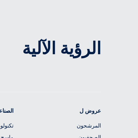
الرؤية الآلية
عروض ل
الصناع
المرشحون
تكنولوج
الصحفيون
ماسح ا