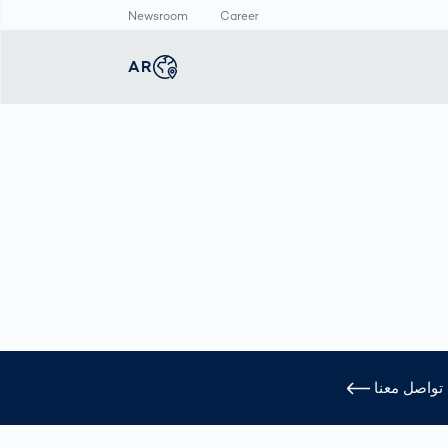
Newsroom
Career
AR
english
Global
غرفة الأخبار
الإنتاج الذكي
ماسح الأجسام ثلاثي
الأبعاد
deutsch
Germany
الفحص التلقائي
البيانات الصحفية
لطباعة المنتجات
قياس أبعاد جسم
المركز الاعلامي
الصيدلانية
الإنسان
عربى
Middle East
فحص وصلات اللحام
ن
بالذكاء الاصطناعي
deutsch
Austria
تواصل معنا
한국어
Korea