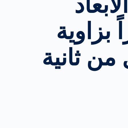
أبعاد
日本
Japan
 بزاوية
español
Spain
français
France
中文
China
polski
Poland