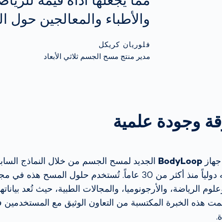
مما يجعلها أداة قيمة للرياض
والأطباء والمعالجين حول ال
فلوريان كريكل
مدير منتج مسح الجسم ثلاثي الأبعاد
قة وجودة علمية
جهاز
BodyLoop
الجديد لمسح الجسم من خلال النماذج الساب
تُعد معياراً معترفاً به دولياً منذ أكثر من 30 عاماً. تُستخدم حلول ال
وعلوم الرياضة، والأرجونوميا، والمجالات الطبية، حيث تُعد بياناته
ت هذه الخبرة المكتسبة من التعاون الوثيق مع المستخدمين ف
.