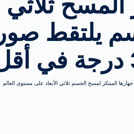
المسح ثلاثي ال
نحو تحقيق السلامة
على الطرق
م يلتقط صوراً
Further Topics
ية
A