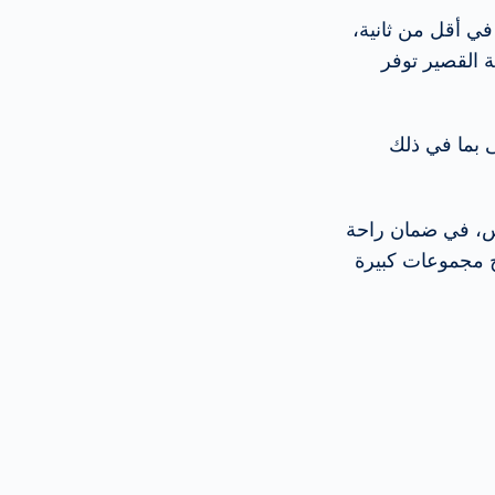
أبعاد صوراً كاملة بزاوية 360 درجة في أقل من ثانية،
 القصير توفر
ى بما في ذلك
ياس، في ضمان راحة
سح مجموعات كبيرة