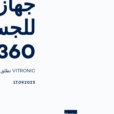
جهاز 
للجس
360 درجة في أقل من ثان
VITRONIC تطلق جهازها المبتكر لمسح الجسم ثلاثي الأبعاد على مستوى العالم
KTUALISIERT AM:
17.09.2025