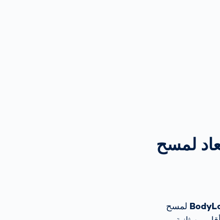
لأبعاد لمسح
BodyL
لمسح
ور قابلة للتكرار بزاوية 360 درجة في أقل من ثانية