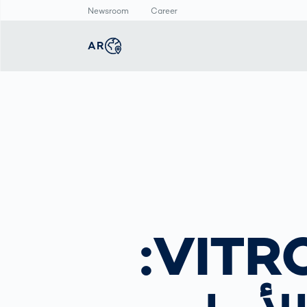
Newsroom
Career
AR
english
Global
غرفة الأخبار
الإنتاج الذكي
ماسح الأجسام ثلاثي
الأبعاد
deutsch
Germany
الفحص التلقائي
البيانات الصحفية
لطباعة المنتجات
قياس أبعاد جسم
المركز الاعلامي
الصيدلانية
الإنسان
عربى
Middle East
فحص وصلات اللحام
ن
بالذكاء الاصطناعي
deutsch
Austria
VITRONIC BodyLoop:
한국어
Korea