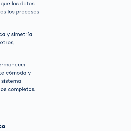
 que los datos
dos los procesos
ca y simetría
etros,
permanecer
nte cómoda y
l sistema
pos completos.
co