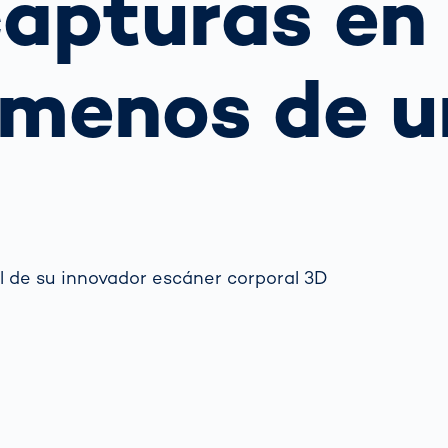
capturas en
ejor opción
transmisión
para los koalas:
sensores ópticos
 tu
“Amor por el
grama?
Bosque” -
 menos de u
también en
 funciona la
ral
Transporte de
Australia
ión
mercancías
matizada de
Hagamos algo
gilancia del
Sistemas de
bueno juntos
co: Guía
o
no
puertas OCR
No lo dudé y me
 autoridades
puse manos a la
ráfico
obra
Más temas
l de su innovador escáner corporal 3D
Detectadas:
Nuestras
referentes en
tecnología