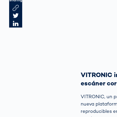
Sharing
Link des Artikels kopieren
Artikel auf Twitter teilen
Artikel auf LinkedIn teilen
VITRONIC in
escáner cor
VITRONIC, un pro
nueva plataform
reproducibles 