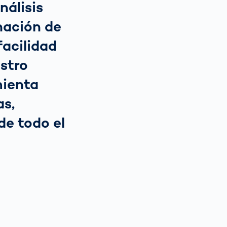
nálisis
nación de
facilidad
estro
mienta
as,
de todo el