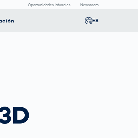
Oportunidades laborales
Newsroom
ación
ES
Global
english
nología
Logística
Sala de redacción
Germany
deutsch
ica
inteligente
Centro
multimedia
positivos
Logística en el
Middle East
عربى
s
icos
Comercio
Press Releases
Electrónico bajo
aquetado
Presión
macéutico
Austria
deutsch
 3D
Korea
한국어
Japan
日本