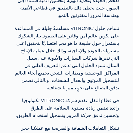
لفحص الجودة وتحديد الهوية وتحسين الآلية استنادًا إلى
الصور، حيث يحظى ذلك بالتطبيق في قطاعي الأتمتة
وهندسة المرور المقترنين بالنمو.
تساهم حلول VITRONIC مساهمةً جليلة في المساعدة
على تكوين عالم آمن وقادر على الصمود. تثار الشكوك
باستمرار حول طبيعة ما هو مجدٍ اقتصاديًا لتحقيق أعلى
مستويات الجودة والإنتاجية، وذلك خلال عملية الإنتاج
التي تديرها شركات السيارات والأدوية على سبيل
المثال. تسود الحلول التي تدعم التعريف الذاتي في
المراكز اللوجستية ومطارات الشحن بجميع أنحاء العالم
للتسجيل الموثوق والفعال للشحنات، وبالتالي تضمن
تدفق البضائع على نحوٍ يتميز بالشفافية.
في قطاع النقل، تقدم شركة VITRONIC تكنولوجيا
رائدة تضمن زيادة مستوى السلامة على الطرق
وتحسين تدفق حركة المرور وتسجيل استخدام الطريق.
تشكل التعاملات الشفافة والصريحة مع عملائنا حجر