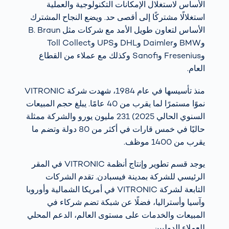
الأساس لاستغلال الإمكانات التكنولوجية والعملية
استغلالًا مشتركًا إلى أقصى حد. ويضع النجاح المشترك
الأساس لتعاون طويل الأمد مع شركات مثل B. Braun
وBMW وDaimler وDHL وUPS وToll Collect
وFresenius وSanofi وكذلك مع عملاء من القطاع
العام.
منذ تأسيسها في عام 1984، شهدت شركة VITRONIC
نموًا مستمرًا لما يقرب من 40 عامًا. يبلغ حجم المبيعات
السنوي الحالي 2025) 231 مليون يورو والشركة ممثلة
حاليًا في خمس قارات في أكثر من 80 دولة وتضم ما
يقرب من 1400 موظف.
يوجد قسم تطوير وإنتاج أنظمة VITRONIC في المقر
الرئيسي للشركة بمدينة فيسبادن. تقدم الشركات
التابعة لشركة VITRONIC في أمريكا الشمالية وأوروبا
وآسيا وأستراليا، فضلًا عن شبكة تضم شركاء في
المبيعات والخدمات على مستوى العالم، الدعم المحلي
للعملاء الدوليين.