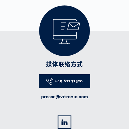
媒体联络方式
Telefon
+49 611 71520
E-Mail
presse@vitronic.com
LinkedIn