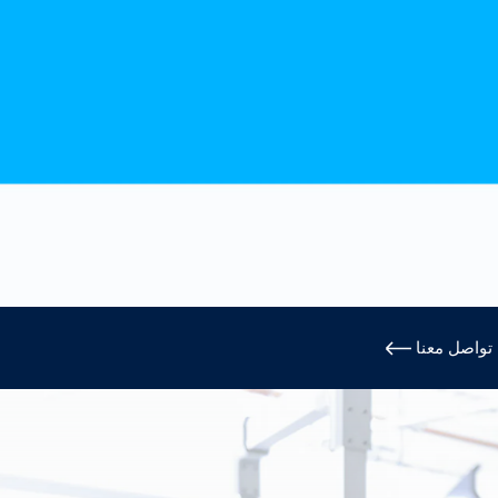
日本
Japan
español
Spain
français
France
中文
China
polski
Poland
تواصل معنا