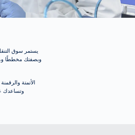
وبصفتك مخططًا ومدي
الأتمتة والرقمنة 
وتساعدك عل