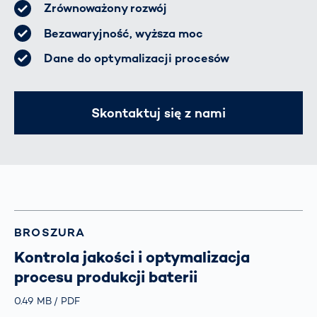
Zrównoważony rozwój
Bezawaryjność, wyższa moc
Dane do optymalizacji procesów
Skontaktuj się z nami
BROSZURA
Kontrola jakości i optymalizacja
procesu produkcji baterii
Größe
0.49 MB
Typ
PDF