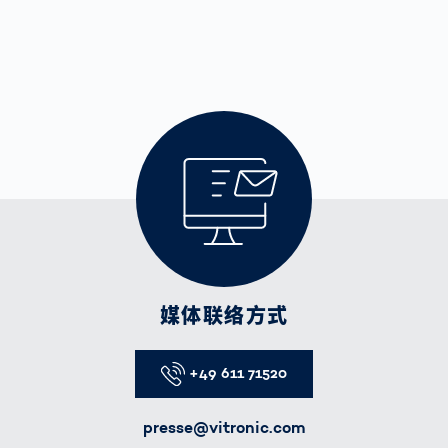
媒体联络方式
Telefon
+49 611 71520
E-Mail
presse@vitronic.com