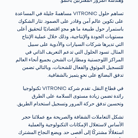
وهندسة المرور المقترنين بالنمو.
تساهم حلول VITRONIC مساهمةً جليلة في المساعدة
على تكوين عالم آمن وقادر على الصمود. تثار الشكوك
باستمرار حول طبيعة ما هو مجدٍ اقتصاديًا لتحقيق أعلى
مستويات الجودة والإنتاجية، وذلك خلال عملية الإنتاج
التي تديرها شركات السيارات والأدوية على سبيل
المثال. تسود الحلول التي تدعم التعريف الذاتي في
المراكز اللوجستية ومطارات الشحن بجميع أنحاء العالم
للتسجيل الموثوق والفعال للشحنات، وبالتالي تضمن
تدفق البضائع على نحوٍ يتميز بالشفافية.
في قطاع النقل، تقدم شركة VITRONIC تكنولوجيا
رائدة تضمن زيادة مستوى السلامة على الطرق
وتحسين تدفق حركة المرور وتسجيل استخدام الطريق.
تشكل التعاملات الشفافة والصريحة مع عملائنا حجر
الأساس لاستغلال الإمكانات التكنولوجية والعملية
استغلالًا مشتركًا إلى أقصى حد. ويضع النجاح المشترك