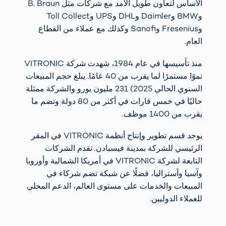
الأساس لتعاون طويل الأمد مع شركات مثل B. Braun
وBMW وDaimler وDHL وUPS وToll Collect
وFresenius وSanofi وكذلك مع عملاء من القطاع
العام.
منذ تأسيسها في عام 1984، شهدت شركة VITRONIC
نموًا مستمرًا لما يقرب من 40 عامًا. يبلغ حجم المبيعات
السنوي الحالي 2025) 231 مليون يورو والشركة ممثلة
حاليًا في خمس قارات في أكثر من 80 دولة وتضم ما
يقرب من 1400 موظف.
يوجد قسم تطوير وإنتاج أنظمة VITRONIC في المقر
الرئيسي للشركة بمدينة فيسبادن. تقدم الشركات
التابعة لشركة VITRONIC في أمريكا الشمالية وأوروبا
وآسيا وأستراليا، فضلًا عن شبكة تضم شركاء في
المبيعات والخدمات على مستوى العالم، الدعم المحلي
للعملاء الدوليين.