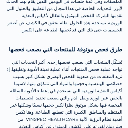
الملصقات وفي عدة جلسات في اليومين اللذين يقام بهما الحدث
لأبرز التحديات الخاصة في هذا المجال من التطبيق والحلول التي
تقدمها الشركة للفحص الموثوق والفعّال لأكياس التغذية
الوريدية. تستخدم هذه الحلول نظام تحقق في الكشف عن أصغر
الجسيمات حتى تلك التي قد تُخفيها الطباعة على الكيس.
طرق فحص موثوقة للمنتجات التي يصعب فحصها
تُشكّل المنتجات التي يصعب فحصها إحدى أكبر التحديات التي
تواجه عملية فحص المنتجات أثناء عملية تعبئة الأدوية وتغليفها. إذ
تزيد المغلفات من صعوبة الفحص البصري بشكل كبير بسبب
خصائصها الهندسية وحجمها والمواد التي تتتكوّن منها، لاسيما
أكياس التغذية الوريدية التي تستخدم في إعطاء الأدوية السائلة
بالحقن عبر الوريد ونقل الدم والتي يصعب تحديد الجسيمات
المخفية فيها بشكل موثوق نظرًا لكبر حجمها نسبيًا وشكلها غير
المنتظم والمناطق الكبيرة التي تغطيها الطباعة. وهنا تكمن
أهمية نظام الرؤية الآلية VINSPEC HEALTHCARE من
فيترونيك لقدرته على الكشف الموثوق عن أكياس التغذية